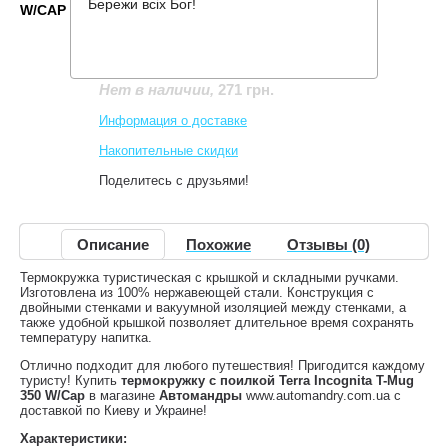
Бережи всіх Бог!
W/CAP
Производитель:
Terra Incognita
Код товара:
T-Mug 350 W/Cap
271 грн.
Нет в наличии
,
Информация о доставке
Накопительные скидки
Поделитесь с друзьями!
Описание
Похожие
Отзывы (0)
Термокружка туристическая с крышкой и складными ручками.
Изготовлена ​​из 100% нержавеющей стали. Конструкция с
двойными стенками и вакуумной изоляцией между стенками, а
также удобной крышкой позволяет длительное время сохранять
температуру напитка.
Отлично подходит для любого путешествия! Пригодится каждому
туристу! Купить
термокружку с поилкой Terra Incognita T-Mug
350 W/Cap
в магазине
Автомандры
www.automandry.com.ua с
доставкой по Киеву и Украине!
Характеристики: