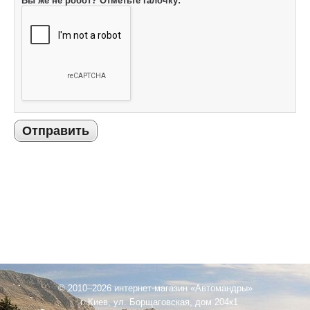
Вы же не робот? Отметьте галочку:
Отправить
© 2010–2026 интернет-магазин «Автомандры»
г. Киев, ул. Борщаговская, дом 204к1