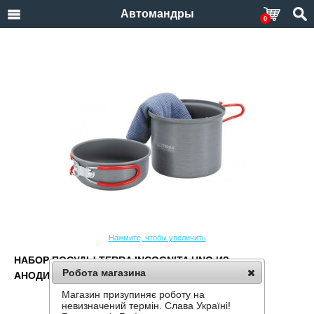
Автомандры
0
Нажмите, чтобы увеличить
НАБОР ПОСУДЫ TERRA INCOGNITA UNO ИЗ
Робота магазина
АНОДИРОВАННОГО АЛЮМИНИЯ НА 1 ЧЕЛОВЕКА
Магазин призупиняє роботу на
Производитель:
Terra Incognita
невизначений термін. Слава Україні!
Код товара:
Uno