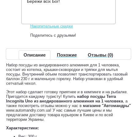
Бережи всіх Бог!
570 грн.
Нет в наличии
,
Информация о доставке
Накопительные скидки
Поделитесь с друзьями!
Описание
Похожие
Отзывы (0)
Набор посуды из анодированного алюминия для 1 человека,
состоит из котелка, крышки-сковородки и тряпки для мытья
посуды. Внутренний объем позволяет транспортировать газовый
баллон 230 г и маленькую горелку. Набор упакован в удобный
сетчатый чехол.
Этот набор сделает готовку приятнее и в кемпинге и на рыбалке.
Пригодится каждому туристу! Купить
набор посуды Terra
Incognita Uno из анодированного алюминия на 1 человека
, а
также посмотреть отзывы можно у нас в
магазине "Автомандры"
www.automandry.com.ua! У нас самые лучшие цены и мы
предлагаем доставку товара курьером в Киеве и по всей
территории Украины.
Характеристики:
Вес: 300 г