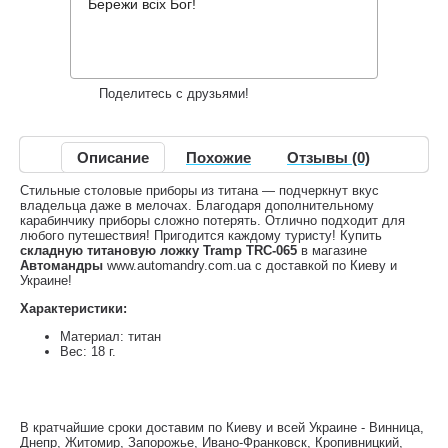
504 грн.
Нет в наличии
,
Бережи всіх Бог!
Информация о доставке
Накопительные скидки
Поделитесь с друзьями!
Описание
Похожие
Отзывы (0)
Стильные столовые приборы из титана — подчеркнут вкус
владельца даже в мелочах. Благодаря дополнительному
карабинчику приборы сложно потерять. Отлично подходит для
любого путешествия! Пригодится каждому туристу! Купить
складную титановую ложку Tramp TRC-065
в магазине
Автомандры
www.automandry.com.ua с доставкой по Киеву и
Украине!
Характеристики:
Материал: титан
Вес: 18 г.
В кратчайшие сроки доставим по Киеву и всей Украине - Винница,
Днепр, Житомир, Запорожье, Ивано-Франковск, Кропивницкий,