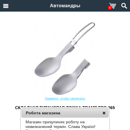
Автомандры
0
Нажмите, чтобы увеличить
СКЛАДНАЯ ТИТАНОВАЯ ЛОЖКА TRAMP TRC-065
Робота магазина
Производитель:
Tramp
Код товара:
TRC-065
Магазин призупиняє роботу на
невизначений термін. Слава Україні!