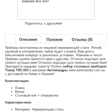
166 грн.
Нет в наличии
,
Бережи всіх Бог!
Информация о доставке
Накопительные скидки
Поделитесь с друзьями!
Описание
Похожие
Отзывы (0)
Приборы изготовлены из пищевой нержавеющей стали. Легкий,
удобный в употреблении, набор будет служить Вам долго,
обеспечивая комфорт в различных условиях. Упакован в чехол.
Приборы удобно крепятся один к другому. Отлично подходит для
любого путешествия! Отлично подходит для любого путешествия!
Пригодится каждому туристу! Купить
набор столовых приборов
Tramp TRC-003
в магазине
Автомандры
www.automandry.com.ua
с доставкой по Киеву и Украине!
Комплектация:
Ложка
Вилка
Столовый нож + открывалка
Характеристики:
Материал: Нержавеющая сталь