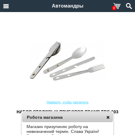
Автомандры
0
Нажмите, чтобы увеличить
НАБОР СТОЛОВЫХ ПРИБОРОВ TRAMP TRC-003
Робота магазина
Производитель:
Tramp
Код товара:
TRC-003
Магазин призупиняє роботу на
невизначений термін. Слава Україні!