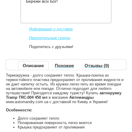
Бережи всіх Бог!
Производитель:
Tramp
Код товара:
TRC-004
144 грн.
Нет в наличии
,
Информация о доставке
Накопительные скидки
Поделитесь с друзьями!
Описание
Похожие
Отзывы (0)
Термокружка - долго сохраняет тепло. Крышка-поилка из
термостойкого пластика предохраняет от проливания жидкости и
не дает напитку остыть. Из кружки легко пить во время поездки
на автомобиле или поезде. Отлично подходит для любого
путешествия! Пригодится каждому туристу! Купить
автокружку
Tramp TRC-004 450 мл
в магазине
Автомандры
www.automandry.com.ua с доставкой по Киеву и Украине!
Особенности:
Долго сохраняет тепло
Полированная поверхность легко моется
Крышка предохраняет от проливания