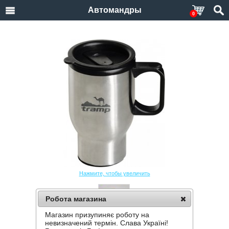
Автомандры
0
Нажмите, чтобы увеличить
Робота магазина
Магазин призупиняє роботу на
АВТОКРУЖКА TRAMP TRC-004 450 МЛ
невизначений термін. Слава Україні!