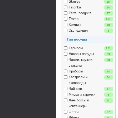
Stanley
35
Tatonka
28
Terra Incognita
27
Tramp
167
Кемпинг
10
Экспедиция
3
Тип посуды
Термосы
121
Наборы посуды
63
Чашки, кружки,
68
стаканы
Приборы
24
Кастрюли и
34
сковороды
Чайники
17
Миски и тарелки
8
Ланчбоксы и
11
контейнеры
Фляги
27
Вёдра
9