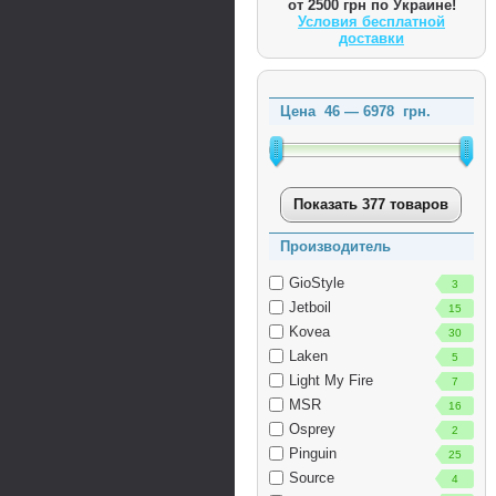
от 2500 грн по Украине!
Условия бесплатной
доставки
Цена
46
—
6978
грн.
Показать 377 товаров
Производитель
GioStyle
3
Jetboil
15
Kovea
30
Laken
5
Light My Fire
7
MSR
16
Osprey
2
Pinguin
25
Source
4