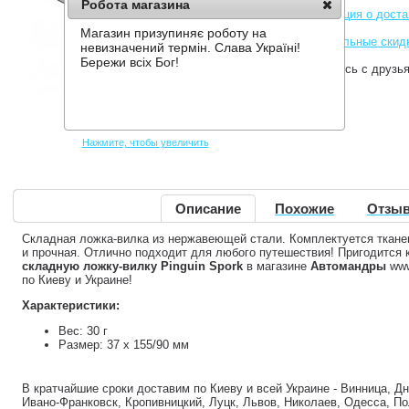
Робота магазина
Информация о доста
Магазин призупиняє роботу на
Накопительные скид
невизначений термін. Слава Україні!
Бережи всіх Бог!
Поделитесь с друзь
Нажмите, чтобы увеличить
Описание
Похожие
Отзыв
Складная ложка-вилка из нержавеющей стали. Комплектуется ткане
и прочная. Отлично подходит для любого путешествия! Пригодится 
складную ложку-вилку Pinguin Spork
в магазине
Автомандры
www
по Киеву и Украине!
Характеристики:
Вес: 30 г
Размер: 37 х 155/90 мм
В кратчайшие сроки доставим по Киеву и всей Украине - Винница, Д
Ивано-Франковск, Кропивницкий, Луцк, Львов, Николаев, Одесса, По