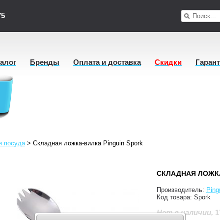
75
талог
Бренды
Оплата и доставка
Скидки
Гаран
я посуда
>
Складная ложка-вилка Pinguin Spork
СКЛАДНАЯ ЛОЖКА
Производитель:
Ping
Код товара:
Spork
1
Нет в наличии
,