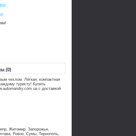
вке
ки
ями!
ы (0)
вым чехлом. Лёгкая, компактная
каждому туристу! Купить
.automandry.com.ua с доставкой
непр, Житомир, Запорожье,
лтава, Ровно, Сумы, Тернополь,