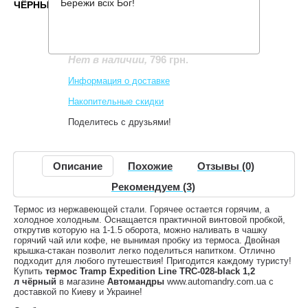
Бережи всіх Бог!
ЧЁРНЫЙ
Производитель:
Tramp
Код товара:
TRC-028-black
796 грн.
Нет в наличии
,
Информация о доставке
Накопительные скидки
Поделитесь с друзьями!
Описание
Похожие
Отзывы (0)
Рекомендуем (3)
Термос из нержавеющей стали. Горячее остается горячим, а
холодное холодным. Оснащается практичной винтовой пробкой,
открутив которую на 1-1.5 оборота, можно наливать в чашку
горячий чай или кофе, не вынимая пробку из термоса. Двойная
крышка-стакан позволит легко поделиться напитком. Отлично
подходит для любого путешествия! Пригодится каждому туристу!
Купить
термос Tramp Expedition Line TRC-028-black 1,2
л чёрный
в магазине
Автомандры
www.automandry.com.ua с
доставкой по Киеву и Украине!