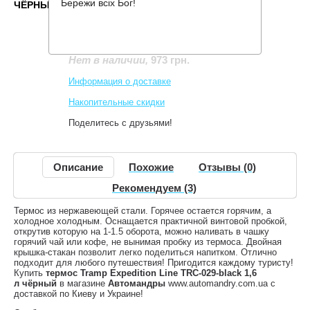
Бережи всіх Бог!
ЧЁРНЫЙ
Производитель:
Tramp
Код товара:
TRC-029-black
973 грн.
Нет в наличии
,
Информация о доставке
Накопительные скидки
Поделитесь с друзьями!
Описание
Похожие
Отзывы (0)
Рекомендуем (3)
Термос из нержавеющей стали. Горячее остается горячим, а
холодное холодным. Оснащается практичной винтовой пробкой,
открутив которую на 1-1.5 оборота, можно наливать в чашку
горячий чай или кофе, не вынимая пробку из термоса. Двойная
крышка-стакан позволит легко поделиться напитком. Отлично
подходит для любого путешествия! Пригодится каждому туристу!
Купить
термос Tramp Expedition Line TRC-029-black 1,6
л чёрный
в магазине
Автомандры
www.automandry.com.ua с
доставкой по Киеву и Украине!