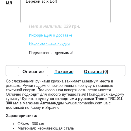
Бережи всіх Бог!
МЛ
Производитель:
Tramp
Код товара:
TRC-011
129 грн.
Нет в наличии
,
Информация о доставке
Накопительные скидки
Поделитесь с друзьями!
Описание
Похожие
Отзывы (0)
Со сложенными ручками кружка занимает минимум места в
рюкзаке. Ручки надежно прикреплены к корпусу с помощью
точечной сварки. Полированная поверхность легко моется.
Отлично подходит для любого путешествия! Пригодится каждому
туристу! Купить
кружку со складными ручками Tramp TRC-011
300 мл
в магазине
Автомандры
www.automandry.com.ua с
доставкой по Киеву и Украине!
Характеристики:
Объем: 300 мл
Материал: нержавеющая сталь