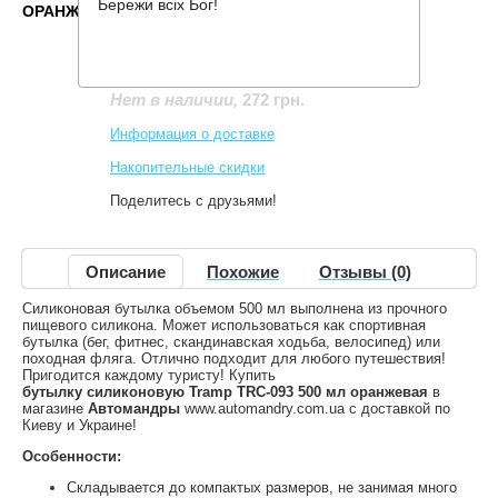
Бережи всіх Бог!
ОРАНЖЕВАЯ
Производитель:
Tramp
Код товара:
TRC-093-orange
272 грн.
Нет в наличии
,
Информация о доставке
Накопительные скидки
Поделитесь с друзьями!
Описание
Похожие
Отзывы (0)
Силиконовая бутылка объемом 500 мл выполнена из прочного
пищевого силикона. Может использоваться как спортивная
бутылка (бег, фитнес, скандинавская ходьба, велосипед) или
походная фляга. Отлично подходит для любого путешествия!
Пригодится каждому туристу! Купить
бутылку силиконовую Tramp TRC-093 500 мл оранжевая
в
магазине
Автомандры
www.automandry.com.ua с доставкой по
Киеву и Украине!
Особенности:
Складывается до компактых размеров, не занимая много