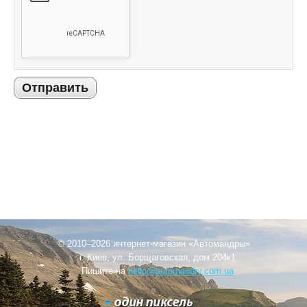
Отправить
© 2010–2026 интернет-магазин «Автомандры»
г. Киев, ул. Борщаговская, дом 204к1
Пишите на
hello@automandry.com.ua