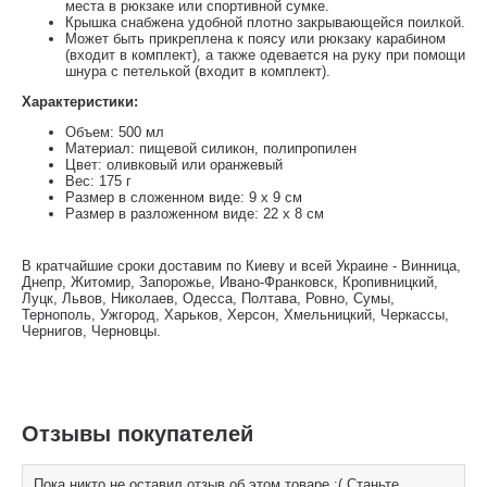
места в рюкзаке или спортивной сумке.
Крышка снабжена удобной плотно закрывающейся поилкой.
Может быть прикреплена к поясу или рюкзаку карабином
(входит в комплект), а также одевается на руку при помощи
шнура с петелькой (входит в комплект).
Характеристики:
Объем: 500 мл
Материал: пищевой силикон, полипропилен
Цвет: оливковый или оранжевый
Вес: 175 г
Размер в сложенном виде: 9 х 9 см
Размер в разложенном виде: 22 х 8 см
В кратчайшие сроки доставим по Киеву и всей Украине - Винница,
Днепр, Житомир, Запорожье, Ивано-Франковск, Кропивницкий,
Луцк, Львов, Николаев, Одесса, Полтава, Ровно, Сумы,
Тернополь, Ужгород, Харьков, Херсон, Хмельницкий, Черкассы,
Чернигов, Черновцы.
Отзывы покупателей
Пока никто не оставил отзыв об этом товаре :( Станьте