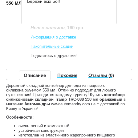
Бережи всіх Бог!
550 МЛ ОРАНЖЕВЫЙ
Производитель:
Tramp
Код товара:
TRC-088-orange
160 грн.
Нет в наличии
,
Информация о доставке
Накопительные скидки
Поделитесь с друзьями!
Описание
Похожие
Отзывы (0)
Дорожный складной контейнер для еды из пищевого
силикона объемом 550 мл. Отлично подходит для любого
путешествия! Пригодится каждому туристу! Купить
контейнер
силиконовый складной Tramp TRC-088 550 мл оранжевый
в
магазине
Автомандры
www.automandry.com.ua с доставкой по
Киеву и Украине!
Особенности:
очень легкий и компактный
устойчивая конструкция
изготовлен из эластичного жаропрочного пищевого