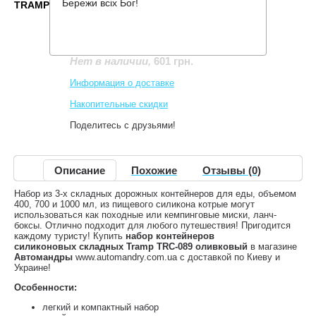
Бережи всіх Бог!
TRAMP TRC-089 ОЛИВКОВЫЙ
Производитель:
Tramp
Код товара:
TRC-089-olive
601 грн.
Нет в наличии
,
Информация о доставке
Накопительные скидки
Поделитесь с друзьями!
Описание
Похожие
Отзывы (0)
Набор из 3-х складных дорожных контейнеров для еды, объемом
400, 700 и 1000 мл, из пищевого силикона котрые могут
использоваться как походные или кемпинговые миски, ланч-
боксы. Отлично подходит для любого путешествия! Пригодится
каждому туристу! Купить
набор контейнеров
силиконовых складных Tramp TRC-089 оливковый
в магазине
Автомандры
www.automandry.com.ua с доставкой по Киеву и
Украине!
Особенности:
легкий и компактный набор