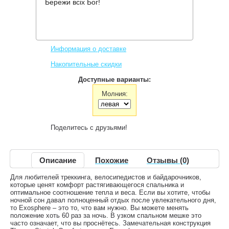
Бережи всіх Бог!
Производитель:
Deuter
Код товара:
Exosphere -6
5,208 грн.
Нет в наличии
,
Информация о доставке
Накопительные скидки
Доступные варианты:
Молния:
Поделитесь с друзьями!
Описание
Похожие
Отзывы (0)
Для любителей треккинга, велосипедистов и байдарочников,
которые ценят комфорт растягивающегося спальника и
оптимальное соотношение тепла и веса. Если вы хотите, чтобы
ночной сон давал полноценный отдых после увлекательного дня,
то Exosphere – это то, что вам нужно. Вы можете менять
положение хоть 60 раз за ночь. В узком спальном мешке это
часто означает, что вы проснётесь. Замечательная конструкция