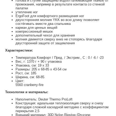
голова и ступни защищены водоотталкивающей тканью от
промокания, например в результате контакта со стенкой
палатки
утепление ног
ErgoFoot для комфортного размещения ног
двухсторонняя молния YKK во всю длину позволяет
состёгивать вместе два спальника
карман для ценных вещей
компрессионный мешок
дополнительный чехол для хранения
молния движется сверху вниз не стопорясь благодаря
двусторонней защите от защемления
Характеристики:
Температура Комфорт / Пред. / Экстрим., C : 0 / -6 / -23
Вес, г: 1370 г + 90 г упаковка
Упаковка, см: 19 х 33
Размеры: 205 x 68-85 x 43-54 см
Рост, см: 185
Ширина, см: 68-85
Цвет:
5560 cranberry-fire
Технологии и материалы:
Наполнитель: Deuter Thermo ProLoft
Конструкция: идеальная теплоизоляция сверху и снизу
благодаря сложной каскадной методике с коэффициентом
перекрытия 2,5
Внешний материал: 30D Nylon Ripstop (Dryzone: