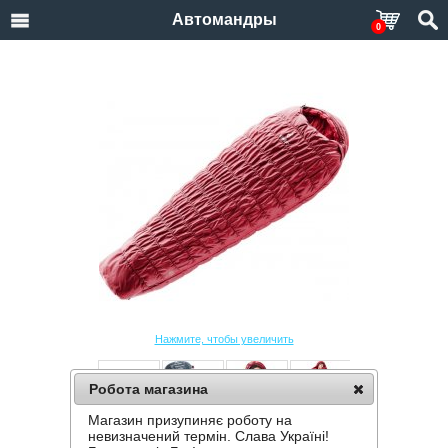
Автомандры
0
Нажмите, чтобы увеличить
Робота магазина
Магазин призупиняє роботу на
СПАЛЬНИК DEUTER EXOSPHERE -6
невизначений термін. Слава Україні!