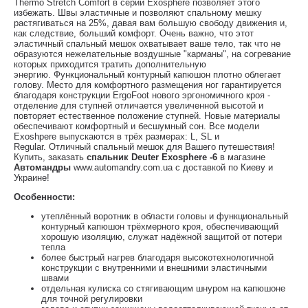
Thermo Stretch Comfort в серии Exosphere позволяет этого
избежать. Швы эластичные и позволяют спальному мешку
растягиваться на 25%, давая вам большую свободу движения и,
как следствие, больший комфорт. Очень важно, что этот
эластичный спальный мешок охватывает ваше тело, так что не
образуются нежелательные воздушные "карманы", на согревание
которых приходится тратить дополнительную
энергию. Функциональный контурный капюшон плотно облегает
голову. Место для комфортного размещения ног гарантируется
благодаря конструкции ErgoFoot нового эргономичного кроя -
отделение для ступней отличается увеличенной высотой и
повторяет естественное положение ступней. Новые материалы
обеспечивают комфортный и бесшумный сон. Все модели
Exoshpere выпускаются в трёх размерах: L, SL и
Regular. Отличный спальный мешок для Вашего путешествия!
Купить, заказать
спальник Deuter Exosphere -6
в магазине
Автомандры
www.automandry.com.ua с доставкой по Киеву и
Украине!
Особенности:
утеплённый воротник в области головы и функциональный
контурный капюшон трёхмерного кроя, обеспечивающий
хорошую изоляцию, служат надёжной защитой от потери
тепла
более быстрый нагрев благодаря высокотехнологичной
конструкции с внутренними и внешними эластичными
швами
отдельная кулиска со стягивающим шнуром на капюшоне
для точной регулировки