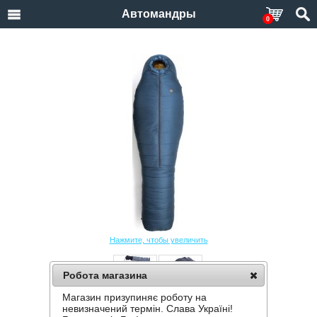
Автомандры
0
Нажмите, чтобы увеличить
Робота магазина
Магазин призупиняє роботу на
СПАЛЬНИК TURBAT KUK 350
невизначений термін. Слава Україні!