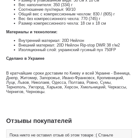
Размер в упакованном виде: 30 см x 18 см
Вес наполнителя: 350 (334) г
Соотношение пух/перья: 90/10
Общий вес с компрессионным чехлом: 830 / (805) г
Вес без компрессионного чехла: 770 (745) г
Размер компрессионного чехла: 18 см x 18 см
Материалы и технологии:
Внутренний материал: 20D Нейлон
Внешний материал: 20D Нейлон Rip-stop DWR 38 г/м2
Изоляционный слой: украинский гусиный пух 750FP
Сделано в Украине
В кратчайшие сроки доставим по Киеву и всей Украине - Винница,
Днепр, Житомир, Запорожье, Ивано-Франковск, Кропивницкий,
Луцк, Львов, Николаев, Одесса, Полтава, Ровно, Сумы,
Тернополь, Ужгород, Харьков, Херсон, Хмельницкий, Черкассы,
Чернигов, Черновцы.
Отзывы покупателей
Пока никто не оставил отзыв об этом товаре :( Станьте