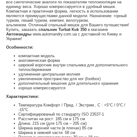
все синтетические аналоги по показателям теплоизоляции на
единицу веса. Хорошо компрессируется в удобный мешок.
Компактная и практичная форма, легкость в использовании
являются преимуществами данной модели. Назначение: горный
туризм, пеший туризм, кемпинг, велотуризм,
альпинизм. Отличный спальный мешок для Вашего путешествия!
Купить, заказать
спальник Turbat Kuk 350
в магазине
Автомандры
www.automandry.com.ua с доставкой по Киеву и
Украине!
Особенности:
компактная модель
анатомическая форма
широкий воротник внутри спальника для дополнительного
теплосбережения
удлиненная центральная молния
увеличенное пространство для ног (footbox)
дополнительный мешочек для длительного хранения
хорошо компрессируется
Характеристики:
Температура Комфорт / Пред. / Экстрим., C : +5°C / 0°C /
-15°C
Cертифицированый по стандарту ISO 23537‐1
Рассчитан на рост: 185 см и 175 см
Длина: 215 см (для 175 см – 205 см)
Ширина верхней части (в плечах) 85 см
Ширина в нижней части: 58 см