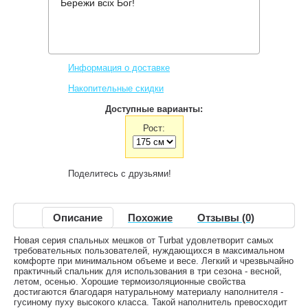
Бережи всіх Бог!
Производитель:
Turbat
Код товара:
Kuk 350
6,950 грн.
Нет в наличии
,
Информация о доставке
Накопительные скидки
Доступные варианты:
Рост:
Поделитесь с друзьями!
Описание
Похожие
Отзывы (0)
Новая серия спальных мешков от Turbat удовлетворит самых
требовательных пользователей, нуждающихся в максимальном
комфорте при минимальном объеме и весе. Легкий и чрезвычайно
практичный спальник для использования в три сезона - весной,
летом, осенью. Хорошие термоизоляционные свойства
достигаются благодаря натуральному материалу наполнителя -
гусиному пуху высокого класса. Такой наполнитель превосходит