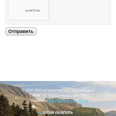
Отправить
© 2010–2026 интернет-магазин «Автомандры»
г. Киев, ул. Борщаговская, дом 204к1
Пишите на
hello@automandry.com.ua