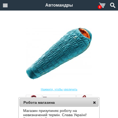
Автомандры
0
Нажмите, чтобы увеличить
Робота магазина
Магазин призупиняє роботу на
СПАЛЬНИК DEUTER EXOSPHERE -10 SL
невизначений термін. Слава Україні!