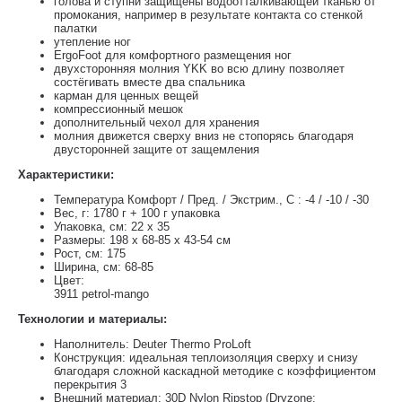
голова и ступни защищены водоотталкивающей тканью от
промокания, например в результате контакта со стенкой
палатки
утепление ног
ErgoFoot для комфортного размещения ног
двухсторонняя молния YKK во всю длину позволяет
состёгивать вместе два спальника
карман для ценных вещей
компрессионный мешок
дополнительный чехол для хранения
молния движется сверху вниз не стопорясь благодаря
двусторонней защите от защемления
Характеристики:
Температура Комфорт / Пред. / Экстрим., C : -4 / -10 / -30
Вес, г: 1780 г + 100 г упаковка
Упаковка, см: 22 х 35
Размеры: 198 x 68-85 x 43-54 см
Рост, см: 175
Ширина, см: 68-85
Цвет:
3911 petrol-mango
Технологии и материалы:
Наполнитель: Deuter Thermo ProLoft
Конструкция: идеальная теплоизоляция сверху и снизу
благодаря сложной каскадной методике с коэффициентом
перекрытия 3
Внешний материал: 30D Nylon Ripstop (Dryzone: