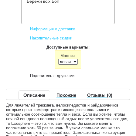
Бережи всіх Бог!
Производитель:
Deuter
Код товара:
Exosphere -10 SL
5,376 грн.
Нет в наличии
,
Информация о доставке
Накопительные скидки
Доступные варианты:
Молния:
Поделитесь с друзьями!
Описание
Похожие
Отзывы (0)
Для любителей треккинга, велосипедистов и байдарочников,
которые ценят комфорт растягивающегося спальника и
оптимальное соотношение тепла и веса. Если вы хотите, чтобы
ночной сон давал полноценный отдых после увлекательного дня,
то Exosphere – это то, что вам нужно. Вы можете менять
положение хоть 60 раз за ночь. В узком спальном мешке это
часто означает, что вы проснётесь. Замечательная конструкция