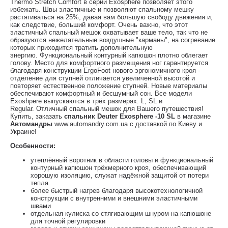
Thermo Stretch Comfort в серии Exosphere позволяет этого
избежать. Швы эластичные и позволяют спальному мешку
растягиваться на 25%, давая вам большую свободу движения и,
как следствие, больший комфорт. Очень важно, что этот
эластичный спальный мешок охватывает ваше тело, так что не
образуются нежелательные воздушные "карманы", на согревание
которых приходится тратить дополнительную
энергию. Функциональный контурный капюшон плотно облегает
голову. Место для комфортного размещения ног гарантируется
благодаря конструкции ErgoFoot нового эргономичного кроя -
отделение для ступней отличается увеличенной высотой и
повторяет естественное положение ступней. Новые материалы
обеспечивают комфортный и бесшумный сон. Все модели
Exoshpere выпускаются в трёх размерах: L, SL и
Regular. Отличный спальный мешок для Вашего путешествия!
Купить, заказать
спальник Deuter Exosphere -10 SL
в магазине
Автомандры
www.automandry.com.ua с доставкой по Киеву и
Украине!
Особенности:
утеплённый воротник в области головы и функциональный
контурный капюшон трёхмерного кроя, обеспечивающий
хорошую изоляцию, служат надёжной защитой от потери
тепла
более быстрый нагрев благодаря высокотехнологичной
конструкции с внутренними и внешними эластичными
швами
отдельная кулиска со стягивающим шнуром на капюшоне
для точной регулировки