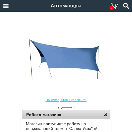
Автомандры
0
Нажмите, чтобы увеличить
Робота магазина
Магазин призупиняє роботу на
ТЕНТ СО СТОЙКАМИ SOL TENT BLUE
невизначений термін. Слава Україні!