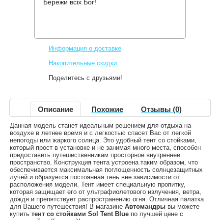
Бережи всіх Бог!
Производитель:
Sol
Код товара:
SLT-036.06
1,249 грн.
Нет в наличии
,
Информация о доставке
Накопительные скидки
Поделитесь с друзьями!
Описание
Похожие
Отзывы (0)
Данная модель станет идеальным решением для отдыха на
воздухе в летнее время и с легкостью спасет Вас от легкой
непогоды или жаркого солнца. Это удобный тент со стойками,
который прост в установке и не занимая много места, способен
предоставить путешественникам просторное внутреннее
пространство. Конструкция тента устроена таким образом, что
обеспечивается максимальная поглощенность солнцезащитных
лучей и образуется постоянная тень вне зависимости от
расположения модели. Тент имеет специальную пропитку,
которая защищает его от ультрафиолетового излучения, ветра,
дождя и препятствует распространению огня. Отличная палатка
для Вашего путешествия! В магазине
Автомандры
вы можете
купить
тент со стойками Sol Tent Blue
по лучшей цене с