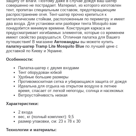
защиту от влаги. Поэтому даже в случае дождя ваш шатер
совершенно не пострадает. Материал, из которого изготовлен
тент, пропитан специальным составом, предотвращающим
распространение огня. Тент-шатер прочно крепиться к
металлическим стойкам, расположенным по периметру и имеет
два входа. Для установки или разборки тента Mosquito вам
понадобится минимум времени. Конструкция каркаса не
предусматривает изгибаемых элементов, которые со временем
имеют свойство разрушаться. Отличная палатка для Вашего
путешествия! В магазине
Автомандры
вы можете купить
палатку-шатер Tramp Lite Mosquito Blue
по лучшей цене с
доставкой по Киеву и Украине.
Особенности:
Палатка-шатер с двумя входами
Тент оборудован юбкой
Удобные большие размеры
Противомоскитная сетка и убирающаяся защита от дождя
Идеальна для отдыха на открытом воздухе в летнее
время, спасает от легкой непогоды, солнца и насекомых
Ветроустойчивость низкая
Характеристики:
2 входа
вес, кг (полный комплект): 9,5
размер упаковки, см: 23 x 78 x 30
Технологии и материалы: