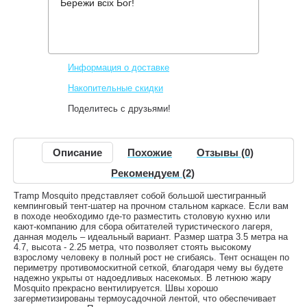
Бережи всіх Бог!
Производитель:
Tramp
Код товара:
TLT-035.06
5,544 грн.
Нет в наличии
,
Информация о доставке
Накопительные скидки
Поделитесь с друзьями!
Описание
Похожие
Отзывы (0)
Рекомендуем (2)
Tramp Mosquito представляет собой большой шестигранный
кемпинговый тент-шатер на прочном стальном каркасе. Если вам
в походе необходимо где-то разместить столовую кухню или
кают-компанию для сбора обитателей туристического лагеря,
данная модель – идеальный вариант. Размер шатра 3.5 метра на
4.7, высота - 2.25 метра, что позволяет стоять высокому
взрослому человеку в полный рост не сгибаясь. Тент оснащен по
периметру противомоскитной сеткой, благодаря чему вы будете
надежно укрыты от надоедливых насекомых. В летнюю жару
Mosquito прекрасно вентилируется. Швы хорошо
загерметизированы термоусадочной лентой, что обеспечивает