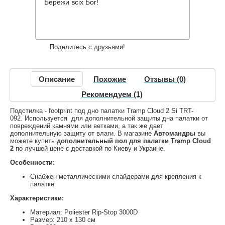
479 грн.
Нет в наличии
,
Бережи всіх Бог!
Информация о доставке
Накопительные скидки
Поделитесь с друзьями!
Описание
Похожие
Отзывы (0)
Рекомендуем (1)
Подстилка - footprint под дно палатки Tramp Cloud 2 Si TRT-
092. Используется для дополнительной защиты дна палатки от
повреждений камнями или ветками, а так же дает
дополнительную защиту от влаги. В магазине
Автомандры
вы
можете купить
дополнительный пол для палатки Tramp Cloud
2
по лучшей цене с доставкой по Киеву и Украине.
Особенности:
Снабжен металлическими слайдерами для крепления к
палатке.
Характеристики:
Материал: Poliester Rip-Stop 3000D
Размер: 210 х 130 см