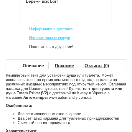
Бережи всіх Бог!
Производитель:
Tramp
Код товара:
TTT-022
1,700 грн.
Нет в наличии
,
Информация о доставке
Накопительные скидки
Поделитесь с друзьями!
Описание
Похожие
Отзывы (0)
Кемпинговый тент для установки душа или туалета. Может
использоваться во время кемпингового отдыха, на даче и на
различных выздных мероприятиях под открытым небом. Отличная
палатка для Вашего путешествия! Купить
тент для туалета или
душа Totem Privat (V2)
с доставкой по Киеву и Украине в
магазине
Автомандры
www.automandry.com.ua!
Особенности:
Два вентиляционных окна в куполе
Два сетчатых кармана для туалетных принадлежностей
Съемный пол из терпаулинга.
Характеристики: