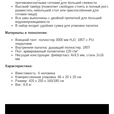
противомоскитными сетками для большей свежести.
Высокий тамбур (позволяет свободно стоять в полный рост,
разместить небольшой стол или приспособления для
готовки пищи).
Все швы выполнены с двойной пропиткой для большей
водонепроницаемости.
В набор входит удобная сумка для упаковки палатки.
Материалы и технологии:
Внешний тент: полиэстер 3000 мм H₂O, 185T с PU-
покрытием
Внутренняя палатка: дышащий полиэстер, 185T
Пол: армированный полиетилен 120 г/м²
Несущая конструкция: фибергласс 4х9,5 мм, сталь 2х16
мм
Характеристики:
Вместимость: 4 человека
Компрессионная упаковка: 66 х 20 х 20 см
Размер: 420 х 250 х 160/180 см
Вес: 8,8 кг