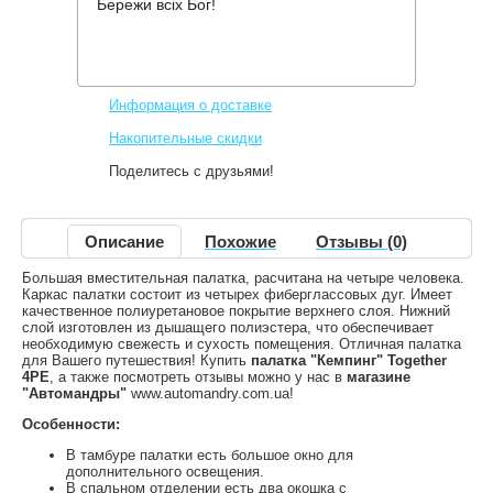
Бережи всіх Бог!
Производитель:
Кемпинг
Код товара:
Tougether 4PE
6,124 грн.
Нет в наличии
,
Информация о доставке
Накопительные скидки
Поделитесь с друзьями!
Описание
Похожие
Отзывы (0)
Большая вместительная палатка, расчитана на четыре человека.
Каркас палатки состоит из четырех фиберглассовых дуг. Имеет
качественное полиуретановое покрытие верхнего слоя. Нижний
слой изготовлен из дышащего полиэстера, что обеспечивает
необходимую свежесть и сухость помещения. Отличная палатка
для Вашего путешествия! Купить
палатка "Кемпинг" Together
4PE
, а также посмотреть отзывы можно у нас в
магазине
"Автомандры"
www.automandry.com.ua!
Особенности:
В тамбуре палатки есть большое окно для
дополнительного освещения.
В спальном отделении есть два окошка с