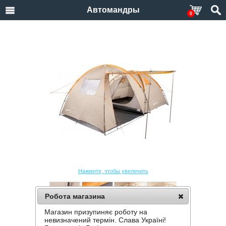
Автомандры
0
Нажмите, чтобы увеличить
Робота магазина
Магазин призупиняє роботу на
ПАЛАТКА "КЕМПИНГ" TOGETHER 4PE
невизначений термін. Слава Україні!