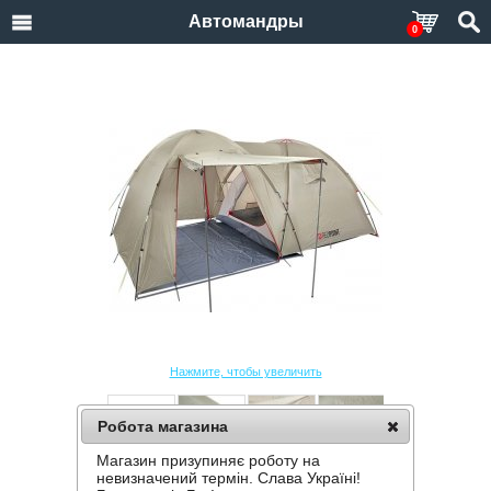
Автомандры
0
Нажмите, чтобы увеличить
Робота магазина
Магазин призупиняє роботу на
ПАЛАТКА RED POINT BASE 4 FIB
невизначений термін. Слава Україні!