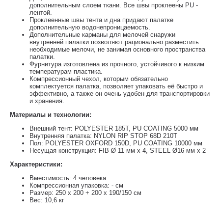
дополнительным слоем ткани. Все швы проклеены PU -
лентой.
Проклеенные швы тента и дна придают палатке
дополнительную водонепроницаемость.
Дополнительные карманы для мелочей снаружи
внутренней палатки позволяют рационально разместить
необходимые мелочи, не занимая основного пространства
палатки.
Фурнитура изготовлена из прочного, устойчивого к низким
температурам пластика.
Компрессионный чехол, которым обязательно
комплектуется палатка, позволяет упаковать её быстро и
эффективно, а также он очень удобен для транспортировки
и хранения.
Материалы и технологии:
Внешний тент: POLYESTER 185T, PU COATING 5000 мм
Внутренняя палатка: NYLON RIP STOP 68D 210T
Пол: POLYESTER OXFORD 150D, PU COATING 10000 мм
Несущая конструкция: FIB Ø 11 мм x 4, STEEL Ø16 мм x 2
Характеристики:
Вместимость: 4 человека
Компрессионная упаковка: - см
Размер: 250 х 200 + 200 х 190/150 см
Вес: 10,6 кг