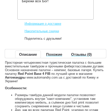
Бережи всіх Бог!
Производитель:
Red Point
Код товара:
Base 4 FIB
8,500 грн.
Нет в наличии
,
Информация о доставке
Накопительные скидки
Поделитесь с друзьями!
Описание
Похожие
Отзывы (0)
Просторная четырехместная туристическая палатка с большим
вместительным тамбуром и прочными фиберглассовыми дугами.
Основное назначение палатки – кемпинг, базовые лагеря. Купить
палатку
Red Point Base 4 FIB
по лучшей цене в магазине
Автомандры
www.automandry.com.ua с доставкой по Киеву и
Украине!
Особенности:
Размеры тамбура данной модели палатки позволяют
оборудовать внутри "кают-компанию", установив там
кемпинговую мебель, а съёмное дно foot print позволит
сохранить снаряжение и вещи сухими и чистыми.
Дно, как во всех палатках Red Point, усилено по углам