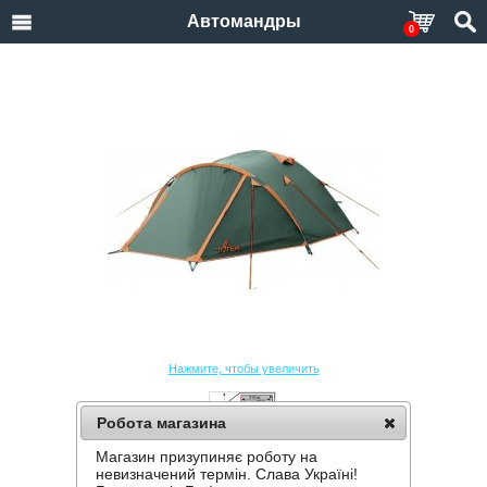
Автомандры
0
Нажмите, чтобы увеличить
Робота магазина
Магазин призупиняє роботу на
ПАЛАТКА TOTEM CHINOOK 4 (V2)
невизначений термін. Слава Україні!