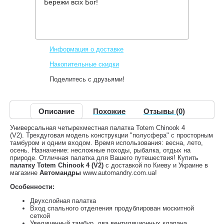
Бережи всіх Бог!
Производитель:
Tramp
Код товара:
TTT-017
2,360 грн.
Нет в наличии
,
Информация о доставке
Накопительные скидки
Поделитесь с друзьями!
Описание
Похожие
Отзывы (0)
Универсальная четырехместная палатка Totem Chinook 4
(V2). Трехдуговая модель конструкции "полусфера" с просторным
тамбуром и одним входом. Время использования: весна, лето,
осень. Назначение: несложные походы, рыбалка, отдых на
природе. Отличная палатка для Вашего путешествия! Купить
палатку Totem Chinook 4 (V2)
с доставкой по Киеву и Украине в
магазине
Автомандры
www.automandry.com.ua!
Особенности:
Двухслойная палатка
Вход спального отделения продублирован москитной
сеткой
Увеличенный тамбур, два вентиляционных клапана