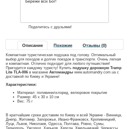
91 грн.
Нет в наличии
,
Бережи всіх Бог!
Информация о доставке
Накопительные скидки
Поделитесь с друзьями!
Описание
Похожие
Отзывы (0)
Компактная туристическая подушка под голову. Оптимальный
выбор для походов и долгих поездок в транспорте. Очень легкая
и компактная. Отлично подходит для любого путешествия!
Пригодится каждому туристу! Купить
подушку дорожную Tramp
Lite TLA-006
в магазине
Автомандры
www.automandry.com.ua с
доставкой по Киеву и Украине!
Характеристики:
Материал: поливинилхлорид, велюровое покрытие
Размер: 45 х 30 х 10 см
Вес: 75 г
В кратчайшие сроки доставим по Киеву и всей Украине - Винница,
Днепр, Житомир, Запорожье, Ивано-Франковск, Кропивницкий,
Луцк, Львов, Николаев, Одесса, Полтава, Ровно, Сумы,
Тернополь, Ужгород, Харьков, Херсон, Хмельницкий, Черкассы,