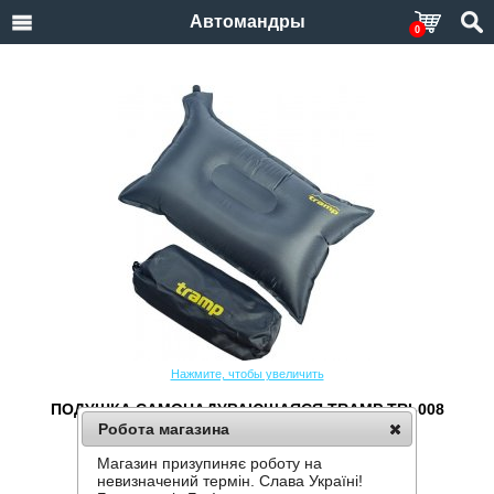
Автомандры
0
Нажмите, чтобы увеличить
ПОДУШКА САМОНАДУВАЮЩАЯСЯ TRAMP TRI-008
Робота магазина
Производитель:
Tramp
Код товара:
TRI-008
Магазин призупиняє роботу на
невизначений термін. Слава Україні!