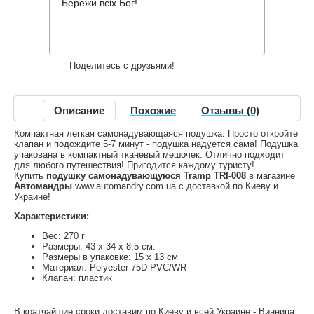
277 грн.
Нет в наличии
,
Бережи всіх Бог!
Информация о доставке
Накопительные скидки
Поделитесь с друзьями!
Описание
Похожие
Отзывы (0)
Компактная легкая самонадувающаяся подушка. Просто откройте
клапан и подождите 5-7 минут - подушка надуется сама! Подушка
упакована в компактный тканевый мешочек. Отлично подходит
для любого путешествия! Пригодится каждому туристу!
Купить
подушку самонадувающуюся Tramp TRI-008
в магазине
Автомандры
www.automandry.com.ua с доставкой по Киеву и
Украине!
Характеристики:
Вес: 270 г
Размеры: 43 х 34 х 8,5 см.
Размеры в упаковке: 15 х 13 см
Материал: Polyester 75D PVC/WR
Клапан: пластик
В кратчайшие сроки доставим по Киеву и всей Украине - Винница,