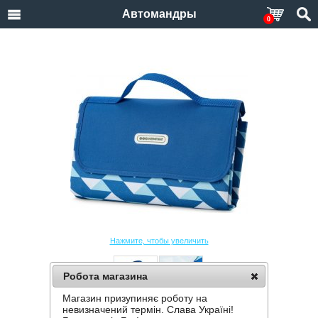
Автомандры
0
Нажмите, чтобы увеличить
Робота магазина
Магазин призупиняє роботу на
КОВРИК ДЛЯ ПИКНИКА "КЕМПИНГ" CA-33
невизначений термін. Слава Україні!