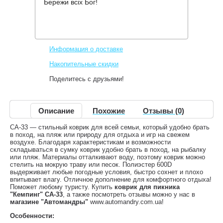
Бережи всіх Бог!
Производитель:
Кемпинг
Код товара:
CA-33
348 грн.
Нет в наличии
,
Информация о доставке
Накопительные скидки
Поделитесь с друзьями!
Описание
Похожие
Отзывы (0)
CA-33 — стильный коврик для всей семьи, который удобно брать
в поход, на пляж или природу для отдыха и игр на свежем
воздухе. Благодаря характеристикам и возможности
складываться в сумку коврик удобно брать в поход, на рыбалку
или пляж. Материалы отталкивают воду, поэтому коврик можно
стелить на мокрую траву или песок. Полиэстер 600D
выдерживает любые погодные условия, быстро сохнет и плохо
впитывает влагу. Отличное дополнение для комфортного отдыха!
Поможет любому туристу. Купить
коврик для пикника
"Кемпинг" CA-33
, а также посмотреть отзывы можно у нас в
магазине "Автомандры"
www.automandry.com.ua!
Особенности: