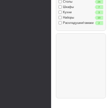
Столы
26
Шкафы
7
Кухни
3
Наборы
10
Раскладушки/гамаки
2