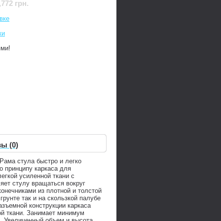
,772 грн.
вке
ки
ями!
ы (0)
Рама стула быстро и легко
о принципу каркаса для
легкой усиленной ткани с
яет стулу вращаться вокруг
конечниками из плотной и толстой
рунте так и на скользкой палубе
азъемной конструкции каркаса
ой ткани. Занимает минимум
к. Увеличенный объем и высота