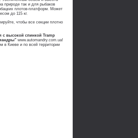
а природе так и для рыбаков
ыбацких плотов-платформ. Может
сом до 115 кг.
ируйте, чтобы все секции плотно
 с высокой спинкой Tramp
омандры"
www.automandry.com.ua!
м в Киеве и по всей территории