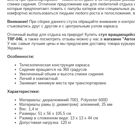
спинки сидения. Отличное предложение как для любителей отдыха н
которые предпочитают ловить с палубы катеров или специальных р
комфортно использоваться людьми любого роста и телосложения, ве
Внимание!
При сборке данного стула обращайте внимание и контрол
стыковались друг с другом и с центральным узлом каркаса.
Отличный выбор для отдыха на природе! Купить
стул вращающийся
TRF-046
, а также посмотреть отзывы можно у нас в
магазине "Авт
У нас самые лучшие цены и мы предлагаем доставку товара курьеро
Украины.
Особенности:
Телескопическая конструкция каркаса
Сидение вращается на 360 градусов
Увеличенный объем и высота спинки сидения.
Легкий и компактный.
Занимает минимум места при транспортировке.
Характеристики:
Материалы: дюралюминий 7001, Polyester 600D
Материалы рамы (с диаметром): алюминий, 25 мм
Вес: 1,4 кг
Размеры: 51 х 56 х 105,5 см
Размер в сложенном виде: 13 х 13 х 44 см
Допустимая нагрузка: 120 кг