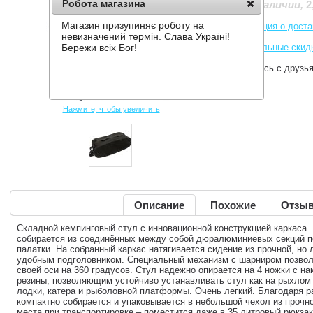
Робота магазина
2
Нет в наличии
,
Магазин призупиняє роботу на
Информация о доста
невизначений термін. Слава Україні!
Накопительные скид
Бережи всіх Бог!
Поделитесь с друзь
Нажмите, чтобы увеличить
Описание
Похожие
Отзыв
Складной кемпинговый стул с инновационной конструкцией каркаса. 
собирается из соединённых между собой дюралюминиевых секций п
палатки. На собранный каркас натягивается сидение из прочной, но 
удобным подголовником. Специальный механизм с шарниром позвол
своей оси на 360 градусов. Стул надежно опирается на 4 ножки с на
резины, позволяющим устойчиво устанавливать стул как на рыхлом г
лодки, катера и рыболовной платформы. Очень легкий. Благодаря р
компактно собирается и упаковывается в небольшой чехол из прочн
места при транспортировке – поместится даже в 35 литровый рюкза