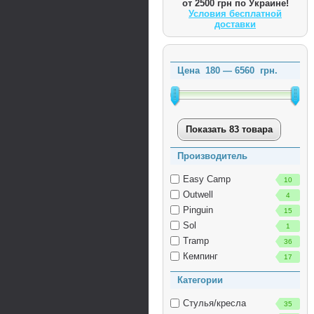
от 2500 грн по Украине!
Условия бесплатной
доставки
Цена
180
—
6560
грн.
Показать 83 товара
Производитель
Easy Camp
10
Outwell
4
Pinguin
15
Sol
1
Tramp
36
Кемпинг
17
Категории
Стулья/кресла
35