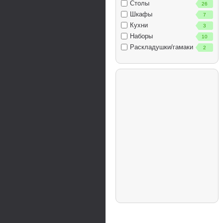
Столы
26
Шкафы
7
Кухни
3
Наборы
10
Раскладушки/гамаки
2