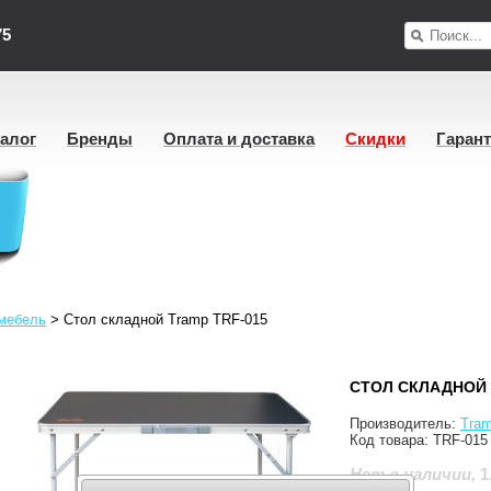
75
талог
Бренды
Оплата и доставка
Скидки
Гаран
мебель
>
Стол складной Tramp TRF-015
СТОЛ СКЛАДНОЙ 
Производитель:
Tra
Код товара:
TRF-015
1
Нет в наличии
,