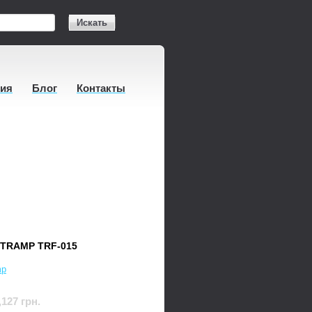
Искать
тия
Блог
Контакты
TRAMP TRF-015
mp
,127 грн.