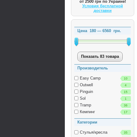
от 2500 грн по Украине!
Условия бесплатной
доставки
Цена
180
—
6560
грн.
Показать 83 товара
Производитель
Easy Camp
10
Outwell
4
Pinguin
15
Sol
1
Tramp
36
Кемпинг
17
Категории
Стулья/кресла
35