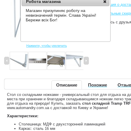
Робота магазина
Информация о доста
Магазин призупиняє роботу на
Накопительные скид
невизначений термін. Слава Україні!
Бережи всіх Бог!
Поделитесь с друзь
Нажмите, чтобы увеличить
Описание
Похожие
Отзыв
Стол со складными ножками - универсальный стол для отдыха на да
места при хранении и благодаря складывающимся ножкам легко тра
для отдыха на природе! Купить, заказать
стол складной Tramp TRF
www.automandry.com.ua с доставкой по Киеву и Украине!
Характеристики:
Столешница: МДФ c двухсторонней ламинацией
Каркас: сталь 16 мм