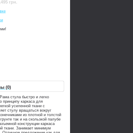
,495 грн.
вке
ки
ями!
ы (0)
Рама стула быстро и легко
о принципу каркаса для
легкой усиленной ткани с
яет стулу вращаться вокруг
конечниками из плотной и толстой
рунте так и на скользкой палубе
азъемной конструкции каркаса
ой ткани. Занимает минимум
к. Отличное предложение как для