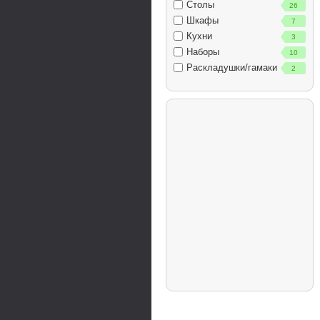
Столы
26
Шкафы
7
Кухни
3
Наборы
10
Раскладушки/гамаки
2