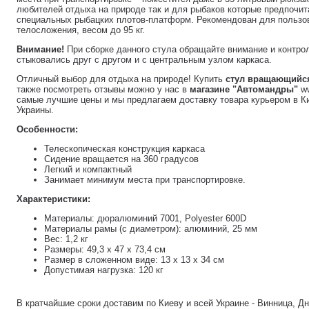
любителей отдыха на природе так и для рыбаков которые предпочит
специальных рыбацких плотов-платформ. Рекомендован для пользов
телосложения, весом до 95 кг.
Внимание!
При сборке данного стула обращайте внимание и контрол
стыковались друг с другом и с центральным узлом каркаса.
Отличный выбор для отдыха на природе! Купить
стул вращающийся
также посмотреть отзывы можно у нас в
магазине "Автомандры"
ww
самые лучшие цены и мы предлагаем доставку товара курьером в Ки
Украины.
Особенности:
Телескопическая конструкция каркаса
Сидение вращается на 360 градусов
Легкий и компактный
Занимает минимум места при транспортировке.
Характеристики:
Материалы: дюралюминий 7001, Polyester 600D
Материалы рамы (с диаметром): алюминий, 25 мм
Вес: 1,2 кг
Размеры: 49,3 х 47 х 73,4 см
Размер в сложенном виде: 13 х 13 х 34 см
Допустимая нагрузка: 120 кг
В кратчайшие сроки доставим по Киеву и всей Украине - Винница, Д