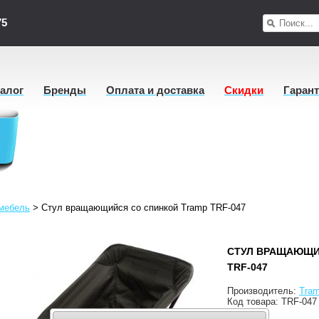
75
талог
Бренды
Оплата и доставка
Скидки
Гаран
мебель
>
Стул вращающийся со спинкой Tramp TRF-047
СТУЛ ВРАЩАЮЩИ
TRF-047
Производитель:
Tra
Код товара:
TRF-047