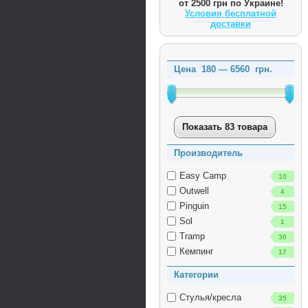
от 2500 грн по Украине!
Условия бесплатной
доставки
Цена
180
—
6560
грн.
Показать 83 товара
Производитель
Easy Camp
10
Outwell
4
Pinguin
15
Sol
1
Tramp
36
Кемпинг
17
Категории
Стулья/кресла
35