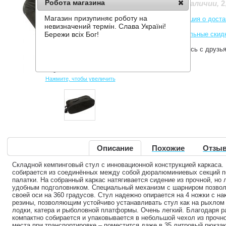
Робота магазина
2
Нет в наличии
,
Магазин призупиняє роботу на
Информация о доста
невизначений термін. Слава Україні!
Накопительные скид
Бережи всіх Бог!
Поделитесь с друзь
Нажмите, чтобы увеличить
Описание
Похожие
Отзыв
Складной кемпинговый стул с инновационной конструкцией каркаса. 
собирается из соединённых между собой дюралюминиевых секций п
палатки. На собранный каркас натягивается сидение из прочной, но 
удобным подголовником. Специальный механизм с шарниром позвол
своей оси на 360 градусов. Стул надежно опирается на 4 ножки с на
резины, позволяющим устойчиво устанавливать стул как на рыхлом г
лодки, катера и рыболовной платформы. Очень легкий. Благодаря р
компактно собирается и упаковывается в небольшой чехол из прочн
места при транспортировке – поместится даже в 35 литровый рюкза