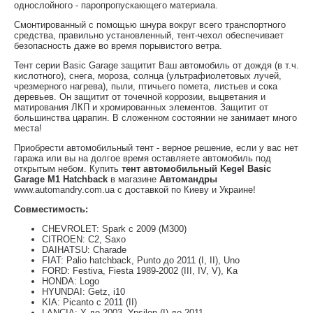
однослойного - паропропускающего материала.
Смонтированный с помощью шнура вокруг всего транспортного
средства, правильно установленный, тент-чехол обеспечивает
безопасность даже во время порывистого ветра.
Тент серии Basic Garage защитит Ваш автомобиль от дождя (в т.ч.
кислотного), снега, мороза, солнца (ультрафиолетовых лучей,
чрезмерного нагрева), пыли, птичьего помета, листьев и сока
деревьев. Он защитит от точечной коррозии, выцветания и
матирования ЛКП и хромированных элементов. Защитит от
большинства царапин. В сложенном состоянии не занимает много
места!
Приобрести автомобильный тент - верное решение, если у вас нет
гаража или вы на долгое время оставляете автомобиль под
открытым небом. Купить
тент автомобильный Kegel Basic
Garage M1 Hatchback
в магазине
Автомандры
www.automandry.com.ua с доставкой по Киеву и Украине!
Совместимость:
CHEVROLET: Spark с 2009 (M300)
CITROEN: C2, Saxo
DAIHATSU: Charade
FIAT: Palio hatchback, Punto до 2011 (I, II), Uno
FORD: Festiva, Fiesta 1989-2002 (III, IV, V), Ka
HONDA: Logo
HYUNDAI: Getz, i10
KIA: Picanto с 2011 (II)
LANCIA: Y до 2003, Ypsilon (I) до 2011