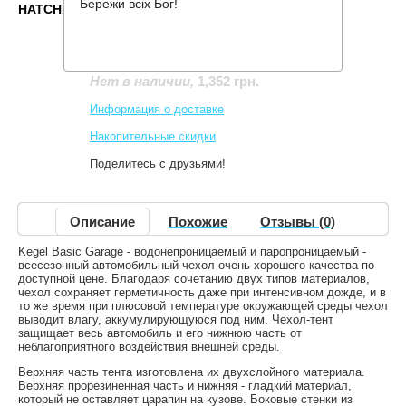
Бережи всіх Бог!
HATCHBACK
Производитель:
Kegel Blazusiak
Код товара:
Basic Garage M1 Hatchback
1,352 грн.
Нет в наличии
,
Информация о доставке
Накопительные скидки
Поделитесь с друзьями!
Описание
Похожие
Отзывы (0)
Kegel Basic Garage - водонепроницаемый и паропроницаемый -
всесезонный автомобильный чехол очень хорошего качества по
доступной цене. Благодаря сочетанию двух типов материалов,
чехол сохраняет герметичность даже при интенсивном дожде, и в
то же время при плюсовой температуре окружающей среды чехол
выводит влагу, аккумулирующуюся под ним. Чехол-тент
защищает весь автомобиль и его нижнюю часть от
неблагоприятного воздействия внешней среды.
Верхняя часть тента изготовлена их двухслойного материала.
Верхняя прорезиненная часть и нижняя - гладкий материал,
который не оставляет царапин на кузове. Боковые стенки из