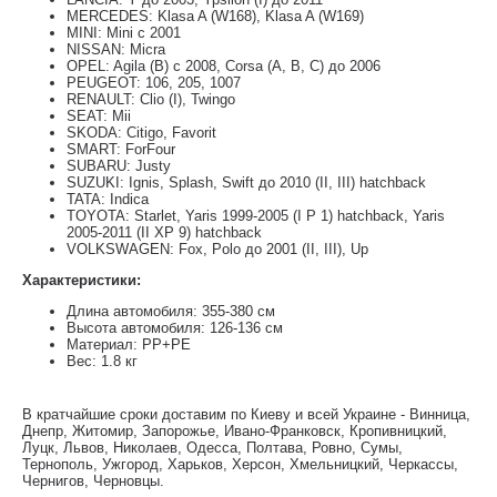
MERCEDES: Klasa A (W168), Klasa A (W169)
MINI: Mini с 2001
NISSAN: Micra
OPEL: Agila (B) с 2008, Corsa (A, B, C) до 2006
PEUGEOT: 106, 205, 1007
RENAULT: Clio (I), Twingo
SEAT: Mii
SKODA: Citigo, Favorit
SMART: ForFour
SUBARU: Justy
SUZUKI: Ignis, Splash, Swift до 2010 (II, III) hatchback
TATA: Indica
TOYOTA: Starlet, Yaris 1999-2005 (I P 1) hatchback, Yaris
2005-2011 (II XP 9) hatchback
VOLKSWAGEN: Fox, Polo до 2001 (II, III), Up
Характеристики:
Длина автомобиля: 355-380 см
Высота автомобиля: 126-136 см
Материал: РР+РЕ
Вес: 1.8 кг
В кратчайшие сроки доставим по Киеву и всей Украине - Винница,
Днепр, Житомир, Запорожье, Ивано-Франковск, Кропивницкий,
Луцк, Львов, Николаев, Одесса, Полтава, Ровно, Сумы,
Тернополь, Ужгород, Харьков, Херсон, Хмельницкий, Черкассы,
Чернигов, Черновцы.