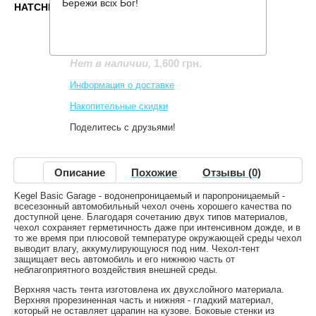
Бережи всіх Бог!
HATCHBACK/KOMBI
Производитель:
Kegel Blazusiak
Код товара:
Basic Garage XL Hatchback/Kombi
1,600 грн.
Нет в наличии
,
Информация о доставке
Накопительные скидки
Поделитесь с друзьями!
Описание
Похожие
Отзывы (0)
Kegel Basic Garage - водонепроницаемый и паропроницаемый -
всесезонный автомобильный чехол очень хорошего качества по
доступной цене. Благодаря сочетанию двух типов материалов,
чехол сохраняет герметичность даже при интенсивном дожде, и в
то же время при плюсовой температуре окружающей среды чехол
выводит влагу, аккумулирующуюся под ним. Чехол-тент
защищает весь автомобиль и его нижнюю часть от
неблагоприятного воздействия внешней среды.
Верхняя часть тента изготовлена их двухслойного материала.
Верхняя прорезиненная часть и нижняя - гладкий материал,
который не оставляет царапин на кузове. Боковые стенки из