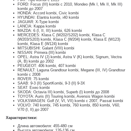
FORD: Focus (III) kombi с 2010, Mondeo (Mk I, Mk II, Mk III)
kombi до 2007
HONDA: Accord kombi, Civic kombi
HYUNDAI: Elantra kombi, i40 kombi
JAGUAR: X-Type kombi
LANCIA: Kappa kombi
MAZDA: 6 (I, II, III) kombi, 626 kombi
MERCEDES: Klasa C (W202/S202) kombi, Klasa C
(W203/S203) kombi, Klasa C (W204) kombi, Klasa E (W123)
kombi, Klasa E (W124) kombi
MITSUBISHI: Galant (VIII) kombi
NISSAN: Primera (III) kombi
OPEL: Astra IV (J) kombi, Astra V (K) kombi, Signum, Vectra
(A, B) kombi до 2002
PEUGEOT: 406 kombi, 407 kombi
RENAULT: Laguna Grandtour kombi, Megane (III, IV) Grandtour
kombi с 2008
ROVER: 75 kombi
SAAB: 9-3 (II) SportKombi, 9-3 (II) 9-3X
SEAT: Exeo kombi
SKODA: Octavia III) kombi, Superb (I) kombi до 2008
TOYOTA: Auris (II) Touring kombi, Avensis Wagon kombi
VOLKSWAGEN: Golf (V, VI, VII) kombi с 2007, Passat kombi
VOLVO: 740 kombi, 745 kombi, 760 kombi, 850 kombi, V60,
V70 (I, II) до 2007
Характеристики:
Длина автомобиля: 455-480 см
Высота автомобиля: 126-136 см