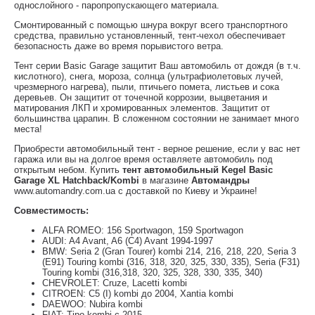
однослойного - паропропускающего материала.
Смонтированный с помощью шнура вокруг всего транспортного
средства, правильно установленный, тент-чехол обеспечивает
безопасность даже во время порывистого ветра.
Тент серии Basic Garage защитит Ваш автомобиль от дождя (в т.ч.
кислотного), снега, мороза, солнца (ультрафиолетовых лучей,
чрезмерного нагрева), пыли, птичьего помета, листьев и сока
деревьев. Он защитит от точечной коррозии, выцветания и
матирования ЛКП и хромированных элементов. Защитит от
большинства царапин. В сложенном состоянии не занимает много
места!
Приобрести автомобильный тент - верное решение, если у вас нет
гаража или вы на долгое время оставляете автомобиль под
открытым небом. Купить
тент автомобильный Kegel Basic
Garage XL Hatchback/Kombi
в магазине
Автомандры
www.automandry.com.ua с доставкой по Киеву и Украине!
Совместимость:
ALFA ROMEO: 156 Sportwagon, 159 Sportwagon
AUDI: A4 Avant, A6 (C4) Avant 1994-1997
BMW: Seria 2 (Gran Tourer) kombi 214, 216, 218, 220, Seria 3
(E91) Touring kombi (316, 318, 320, 325, 330, 335), Seria (F31)
Touring kombi (316,318, 320, 325, 328, 330, 335, 340)
CHEVROLET: Cruze, Lacetti kombi
CITROEN: C5 (I) kombi до 2004, Xantia kombi
DAEWOO: Nubira kombi
FIAT: Tipo kombi с 2015