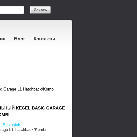
Искать
тия
Блог
Контакты
c Garage L1 Hatchback/Kombi
ЛЬНЫЙ KEGEL BASIC GARAGE
OMBI
l Blazusiak
rage L1 Hatchback/Kombi