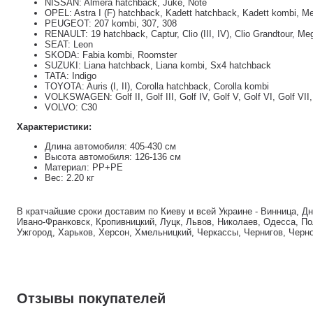
NISSAN: Almera hatchback, Juke, Note
OPEL: Astra I (F) hatchback, Kadett hatchback, Kadett kombi, Me
PEUGEOT: 207 kombi, 307, 308
RENAULT: 19 hatchback, Captur, Clio (III, IV), Clio Grandtour, Me
SEAT: Leon
SKODA: Fabia kombi, Roomster
SUZUKI: Liana hatchback, Liana kombi, Sx4 hatchback
TATA: Indigo
TOYOTA: Auris (I, II), Corolla hatchback, Corolla kombi
VOLKSWAGEN: Golf II, Golf III, Golf IV, Golf V, Golf VI, Golf VII, 
VOLVO: C30
Характеристики:
Длина автомобиля: 405-430 см
Высота автомобиля: 126-136 см
Материал: РР+РЕ
Вес: 2.20 кг
В кратчайшие сроки доставим по Киеву и всей Украине - Винница, Д
Ивано-Франковск, Кропивницкий, Луцк, Львов, Николаев, Одесса, По
Ужгород, Харьков, Херсон, Хмельницкий, Черкассы, Чернигов, Черн
Отзывы покупателей