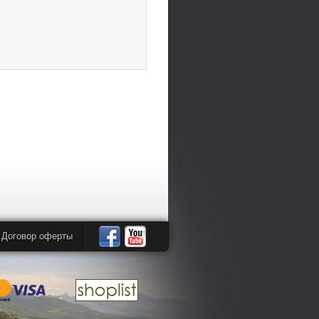
Договор оферты
Автомандры
Автомандры
в
в
Facebook
YouTube