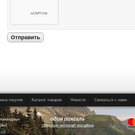
Отправить
зина покупок
Каталог товаров
Новости
Связаться с нами
втомандры»
04к1
создание интернет-магазина
.ua