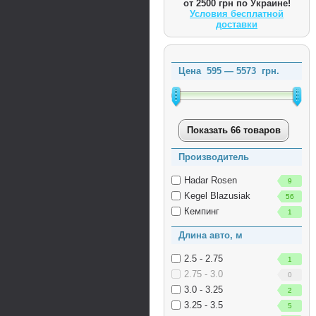
от 2500 грн по Украине!
Условия бесплатной
доставки
Цена
595
—
5573
грн.
Показать 66 товаров
Производитель
Hadar Rosen
9
Kegel Blazusiak
56
Кемпинг
1
Длина авто, м
2.5 - 2.75
1
2.75 - 3.0
0
3.0 - 3.25
2
3.25 - 3.5
5