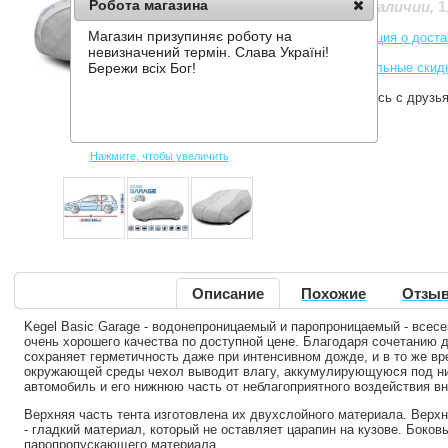
Робота магазина
1
Нет в наличии
,
Магазин призупиняє роботу на
Информация о доста
невизначений термін. Слава Україні!
Накопительные скид
Бережи всіх Бог!
Поделитесь с друзь
Нажмите, чтобы увеличить
Описание
Похожие
Отзыв
Kegel Basic Garage - водонепроницаемый и паропроницаемый - всес
очень хорошего качества по доступной цене. Благодаря сочетанию 
сохраняет герметичность даже при интенсивном дожде, и в то же в
окружающей среды чехол выводит влагу, аккумулирующуюся под ни
автомобиль и его нижнюю часть от неблагоприятного воздействия 
Верхняя часть тента изготовлена их двухслойного материала. Верхн
- гладкий материал, который не оставляет царапин на кузове. Боковы
паропропускающего материала.