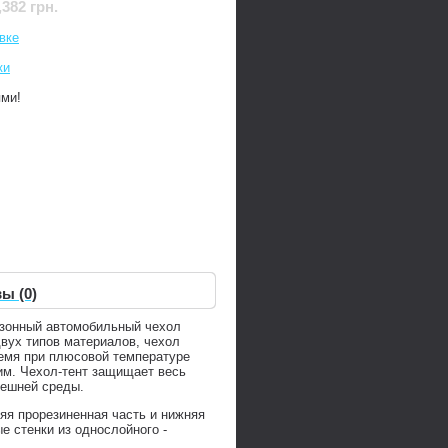
,382 грн.
вке
ки
ями!
ы (0)
езонный автомобильный чехол
двух типов материалов, чехол
ремя при плюсовой температуре
м. Чехол-тент защищает весь
внешней среды.
яя прорезиненная часть и нижняя
е стенки из однослойного -