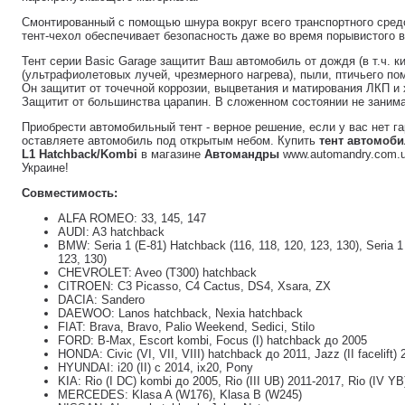
Смонтированный с помощью шнура вокруг всего транспортного сред
тент-чехол обеспечивает безопасность даже во время порывистого 
Тент серии Basic Garage защитит Ваш автомобиль от дождя (в т.ч. ки
(ультрафиолетовых лучей, чрезмерного нагрева), пыли, птичьего пом
Он защитит от точечной коррозии, выцветания и матирования ЛКП и
Защитит от большинства царапин. В сложенном состоянии не занима
Приобрести автомобильный тент - верное решение, если у вас нет г
оставляете автомобиль под открытым небом. Купить
тент автомоби
L1 Hatchback/Kombi
в магазине
Автомандры
www.automandry.com.u
Украине!
Совместимость:
ALFA ROMEO: 33, 145, 147
AUDI: A3 hatchback
BMW: Seria 1 (E-81) Hatchback (116, 118, 120, 123, 130), Seria 1
123, 130)
CHEVROLET: Aveo (T300) hatchback
CITROEN: C3 Picasso, C4 Cactus, DS4, Xsara, ZX
DACIA: Sandero
DAEWOO: Lanos hatchback, Nexia hatchback
FIAT: Brava, Bravo, Palio Weekend, Sedici, Stilo
FORD: B-Max, Escort kombi, Focus (I) hatchback до 2005
HONDA: Civic (VI, VII, VIII) hatchback до 2011, Jazz (II facelift)
HYUNDAI: i20 (II) с 2014, ix20, Pony
KIA: Rio (I DC) kombi до 2005, Rio (III UB) 2011-2017, Rio (IV YB
MERCEDES: Klasa A (W176), Klasa B (W245)