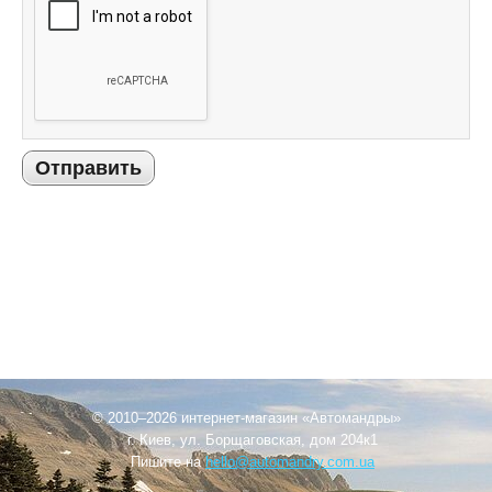
Отправить
© 2010–2026 интернет-магазин «Автомандры»
г. Киев, ул. Борщаговская, дом 204к1
Пишите на
hello@automandry.com.ua