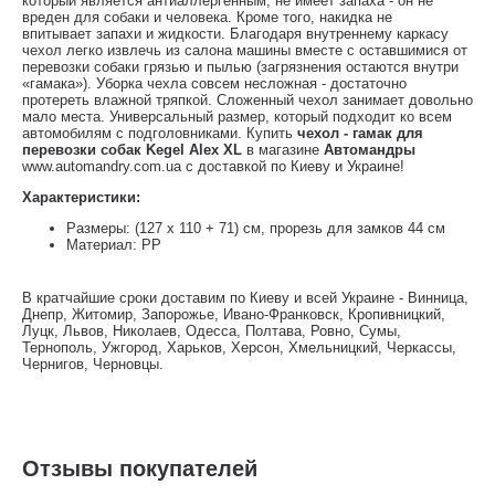
который является антиаллергенным, не имеет запаха - он не
вреден для собаки и человека. Кроме того, накидка не
впитывает запахи и жидкости. Благодаря внутреннему каркасу
чехол легко извлечь из салона машины вместе с оставшимися от
перевозки собаки грязью и пылью (загрязнения остаются внутри
«гамака»). Уборка чехла совсем несложная - достаточно
протереть влажной тряпкой. Сложенный чехол занимает довольно
мало места. Универсальный размер, который подходит ко всем
автомобилям с подголовниками. Купить
чехол - гамак для
перевозки собак Kegel Alex XL
в магазине
Автомандры
www.automandry.com.ua с доставкой по Киеву и Украине!
Характеристики:
Размеры: (127 х 110 + 71) см, прорезь для замков 44 см
Материал: PP
В кратчайшие сроки доставим по Киеву и всей Украине - Винница,
Днепр, Житомир, Запорожье, Ивано-Франковск, Кропивницкий,
Луцк, Львов, Николаев, Одесса, Полтава, Ровно, Сумы,
Тернополь, Ужгород, Харьков, Херсон, Хмельницкий, Черкассы,
Чернигов, Черновцы.
Отзывы покупателей