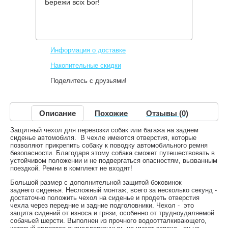
Бережи всіх Бог!
Производитель:
Kegel Blazusiak
Код товара:
Alex XL
651 грн.
Нет в наличии
,
Информация о доставке
Накопительные скидки
Поделитесь с друзьями!
Описание
Похожие
Отзывы (0)
Защитный чехол для перевозки собак или багажа на заднем
сиденье автомобиля. В чехле имеются отверстия, которые
позволяют прикрепить собаку к поводку автомобильного ремня
безопасности. Благодаря этому собака сможет путешествовать в
устойчивом положении и не подвергаться опасностям, вызванным
поездкой. Ремни в комплект не входят!
Большой размер с дополнительной защитой боковинок
заднего сиденья. Несложный монтаж, всего за несколько секунд -
достаточно положить чехол на сиденье и продеть отверстия
чехла через передние и задние подголовники. Чехол - это
защита сидений от износа и грязи, особенно от трудноудаляемой
собачьей шерсти. Выполнен из прочного водоотталкивающего,