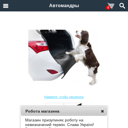
Автомандры
0
Нажмите, чтобы увеличить
Робота магазина
Магазин призупиняє роботу на
ЧЕХОЛ НА БАМПЕР KEGEL BARRY
невизначений термін. Слава Україні!