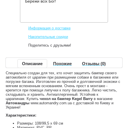
Бережи всіх Бог!
Производитель:
Kegel Blazusiak
Код товара:
Barry
326 грн.
Нет в наличии
,
Информация о доставке
Накопительные скидки
Поделитесь с друзьями!
Описание
Похожие
Отзывы (0)
Специально создан для тех, кто хочет защитить бампер своего
автомобиля от царапин при размещении собаки в багажнике или
погрузке багажа. Изготовлен из прочной и долговечной экокожи с
мягким вспененным основанием. Очень прост в монтаже -
крепится при помощи липучки к полу багажника. Легко чистить,
складывать и хранить. Антиаллергенный. Устойчив к
царапинам. Купить
чехол на бампер Kegel Barry
в магазине
Автомандры
www.automandry.com.ua с доставкой по Киеву и
Украине!
Характеристики:
Размеры: 108/99,5 х 69 см
Материал: PVC, PP