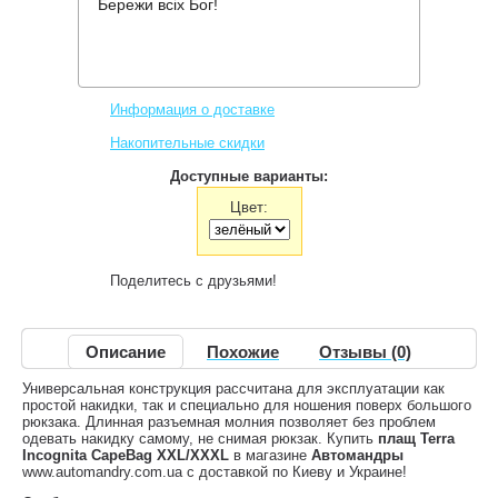
Бережи всіх Бог!
Производитель:
Terra Incognita
Код товара:
CapeBag XXL/XXXL
1,160 грн.
Нет в наличии
,
Информация о доставке
Накопительные скидки
Доступные варианты:
Цвет:
Поделитесь с друзьями!
Описание
Похожие
Отзывы (0)
Универсальная конструкция рассчитана для эксплуатации как
простой накидки, так и специально для ношения поверх большого
рюкзака. Длинная разъемная молния позволяет без проблем
одевать накидку самому, не снимая рюкзак. Купить
плащ Terra
Incognita CapeBag XXL/XXXL
в магазине
Автомандры
www.automandry.com.ua с доставкой по Киеву и Украине!