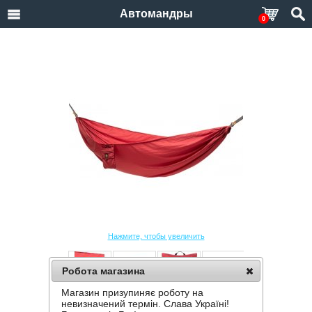
Автомандры
0
Нажмите, чтобы увеличить
Робота магазина
Магазин призупиняє роботу на
ГАМАК TURBAT OASIS
невизначений термін. Слава Україні!