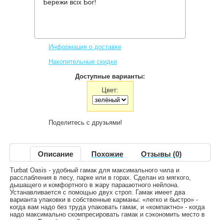
Бережи всіх Бог!
Производитель:
Turbat
Код товара:
Oasis
955 грн.
Нет в наличии
,
Информация о доставке
Накопительные скидки
Доступные варианты:
Цвет:
Поделитесь с друзьями!
Описание
Похожие
Отзывы (0)
Turbat Oasis - удобный гамак для максимального чила и
расслабления в лесу, парке или в горах. Сделан из мягкого,
дышащего и комфортного в жару парашютного нейлона.
Устанавливается с помощью двух строп. Гамак имеет два
варианта упаковки в собственные карманы: «легко и быстро» -
когда вам надо без труда упаковать гамак, и «компактно» - когда
надо максимально скомпресировать гамак и сэкономить место в