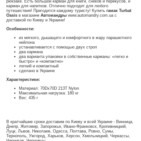
рюкзаке. Есть большой карман для книги, снеков и перекусов, и
карман для напитков. Отлично подходит для любого
путешествия! Пригодится каждому туристу! Купить
гамак Turbat
Oasis
в магазине
Автомандры
www.automandry.com.ua с
доставкой по Киеву и Украине!
Особенности:
из мягкого, дышащего и комфортного в жару парашютного
нейлона
устанавливается с помощью двух строп
два кармана
два варианта упаковки в собственные карманы: «легко и
быстро» и «компактно»
легкий и компактный
сделано в Украине
Характеристики:
Материал: 70Dх70D 213T Nylon
Максимальная нагрузка: 180 кг
Вес: 435 г
В кратчайшие сроки доставим по Киеву и всей Украине - Винница,
Днепр, Житомир, Запорожье, Ивано-Франковск, Кропивницкий,
Луцк, Львов, Николаев, Одесса, Полтава, Ровно, Сумы,
Тернополь, Ужгород, Харьков, Херсон, Хмельницкий, Черкассы,
Чернигов, Черновцы.