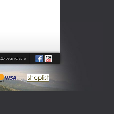
Договор оферты
Автомандры
Автомандры
в
в
Facebook
YouTube