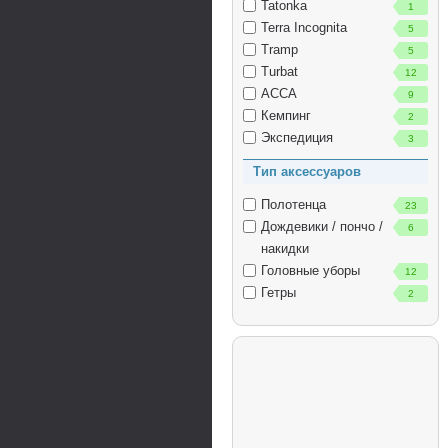
Tatonka
1
Terra Incognita
5
Tramp
5
Turbat
12
АССА
9
Кемпинг
2
Экспедиция
3
Тип аксессуаров
Полотенца
23
Дождевики / пончо /
6
накидки
Головные уборы
12
Гетры
2