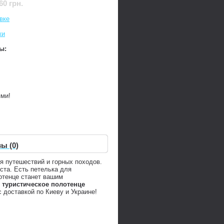
60 грн.
вке
ки
ы:
ями!
ы (0)
ля путешествий и горных походов.
ста. Есть петелька для
отенце станет вашим
ь
туристическое полотенце
 доставкой по Киеву и Украине!