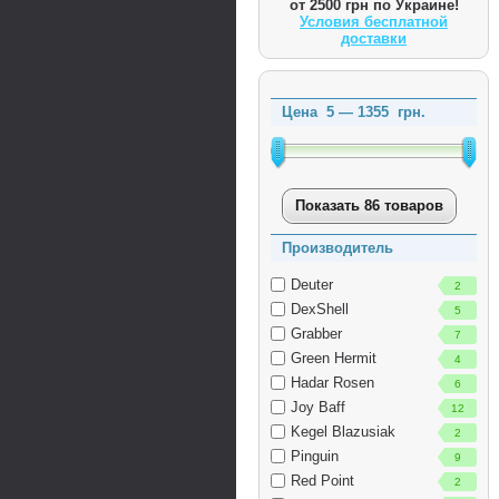
от 2500 грн по Украине!
Условия бесплатной
доставки
Цена
5
—
1355
грн.
Показать 86 товаров
Производитель
Deuter
2
DexShell
5
Grabber
7
Green Hermit
4
Hadar Rosen
6
Joy Baff
12
Kegel Blazusiak
2
Pinguin
9
Red Point
2