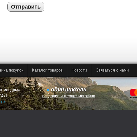
Отправить
зина покупок
Каталог товаров
Новости
Связаться с нами
втомандры»
04к1
создание интернет-магазина
.ua