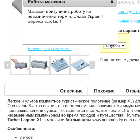
Робота магазина
4
Нет в наличии
,
Магазин призупиняє роботу на
Информация о доста
невизначений термін. Слава Україні!
Накопительные скид
Бережи всіх Бог!
Доступные вариант
Цвет:
Нажмите, чтобы увеличить
Поделитесь с друзь
Описание
Похожие
Отзыв
Легкое и ультра компактное туристическое полотенце (размер XL) д
Оно очень быстро сохнет, а в сложенном виде занимает минимум ме
подвешивания или сушки. Поставляется в сетчатом чехле. Этот пол
незаменимым компаньоном во время походов и путешествий. Купит
Turbat Lagoon XL
в магазине
Автомандры
www.automandry.com.ua с
Особенности:
легкое