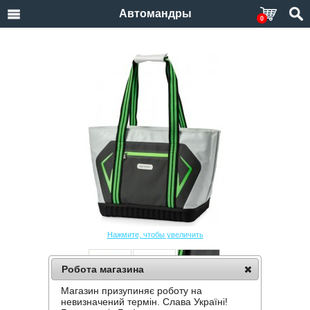
Автомандры
0
Нажмите, чтобы увеличить
Робота магазина
Магазин призупиняє роботу на
ТЕРМО-СУМКА "КЕМПИНГ" STREET BAG
невизначений термін. Слава Україні!