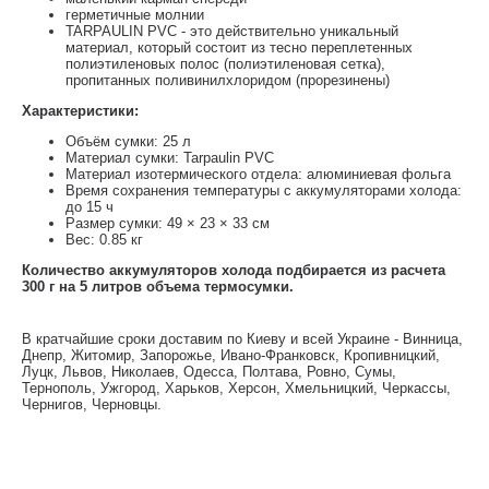
герметичные молнии
TARPAULIN PVC - это действительно уникальный
материал, который состоит из тесно переплетенных
полиэтиленовых полос (полиэтиленовая сетка),
пропитанных поливинилхлоридом (прорезинены)
Характеристики:
Объём сумки: 25 л
Материал сумки: Tarpaulin PVC
Материал изотермического отдела: алюминиевая фольга
Время сохранения температуры с аккумуляторами холода:
до 15 ч
Размер сумки: 49 × 23 × 33 см
Вес: 0.85 кг
Количество аккумуляторов холода подбирается из расчета
300 г на 5 литров объема термосумки.
В кратчайшие сроки доставим по Киеву и всей Украине - Винница,
Днепр, Житомир, Запорожье, Ивано-Франковск, Кропивницкий,
Луцк, Львов, Николаев, Одесса, Полтава, Ровно, Сумы,
Тернополь, Ужгород, Харьков, Херсон, Хмельницкий, Черкассы,
Чернигов, Черновцы.