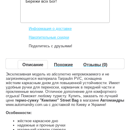
Бережи всіх Бог!
Производитель:
Кемпинг
Код товара:
Street Bag
1,090 грн.
Нет в наличии
,
Информация о доставке
Накопительные скидки
Поделитесь с друзьями!
Описание
Похожие
Отзывы (0)
Эксклюзивная модель из абсолютно непромокаемого и не
загрязняющегося материала Tarpaulin PVC, оснащена
жёстким каркасным дном для повышенной устойчивости. Имеет
удобные ручки для переноски, карманчик в передней части и
проклеенные молнии. Отличное дополнение для комфортного
отдыха! Поможет любому туристу. Купить, заказать по лучшей
цене
термо-сумку "Кемпинг" Street Bag
в магазине
Автомандры
www.automandry.com.ua с доставкой по Киеву и Украине!
Особенности:
жёсткое каркасное дно
надежные и прочные ручки
маленький карман спереди