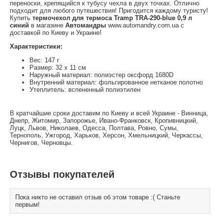
переноски, крепящийся к тубусу чехла в двух точках. Отлично
подходит для любого путешествия! Пригодится каждому туристу!
Купить
термочехол для термоса Tramp TRA-290-blue 0,9 л
синий
в магазине
Автомандры
www.automandry.com.ua с
доставкой по Киеву и Украине!
Характеристики:
Вес: 147 г
Размер: 32 х 11 см
Наружный материал: полиэстер оксфорд 1680D
Внутренний материал: фольгированное нетканое полотно
Утеплитель: вспененный полиэтилен
В кратчайшие сроки доставим по Киеву и всей Украине - Винница,
Днепр, Житомир, Запорожье, Ивано-Франковск, Кропивницкий,
Луцк, Львов, Николаев, Одесса, Полтава, Ровно, Сумы,
Тернополь, Ужгород, Харьков, Херсон, Хмельницкий, Черкассы,
Чернигов, Черновцы.
Отзывы покупателей
Пока никто не оставил отзыв об этом товаре :( Станьте
первым!