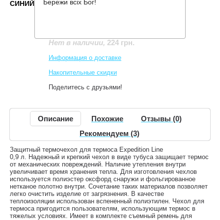
Бережи всіх Бог!
СИНИЙ
Производитель:
Tramp
Код товара:
TRA-290-blue
224 грн.
Нет в наличии
,
Информация о доставке
Накопительные скидки
Поделитесь с друзьями!
Описание
Похожие
Отзывы (0)
Рекомендуем (3)
Защитный термочехол для термоса Expedition Line
0,9 л. Надежный и крепкий чехол в виде тубуса защищает термос
от механических повреждений. Наличие утепления внутри
увеличивает время хранения тепла. Для изготовления чехлов
используется полиэстер оксфорд снаружи и фольгированное
нетканое полотно внутри. Сочетание таких материалов позволяет
легко очистить изделие от загрязнения. В качестве
теплоизоляции использован вспененный полиэтилен. Чехол для
термоса пригодится пользователям, использующим термос в
тяжелых условиях. Имеет в комплекте съемный ремень для