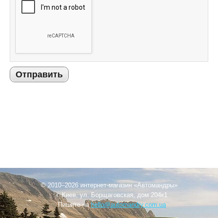
Отправить
© 2010–2026 интернет-магазин «Автомандры»
г. Киев, ул. Борщаговская, дом 204к1
Пишите на
hello@automandry.com.ua