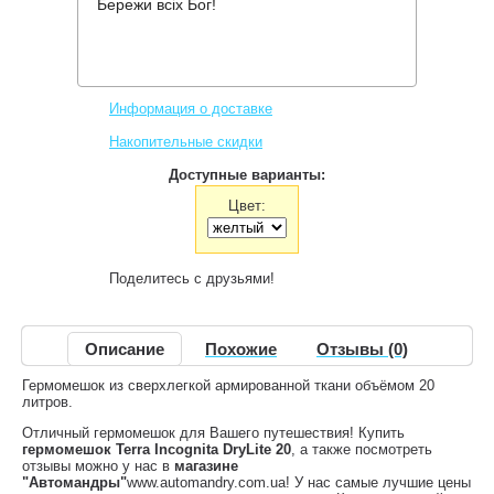
Бережи всіх Бог!
Производитель:
Terra Incognita
Код товара:
DryLite 20
278 грн.
Нет в наличии
,
Информация о доставке
Накопительные скидки
Доступные варианты:
Цвет:
Поделитесь с друзьями!
Описание
Похожие
Отзывы (0)
Гермомешок из сверхлегкой армированной ткани объёмом 20
литров.
Отличный гермомешок для Вашего путешествия! Купить
гермомешок Terra Incognita DryLite 20
, а также посмотреть
отзывы можно у нас в
магазине
"Автомандры"
www.automandry.com.ua! У нас самые лучшие цены