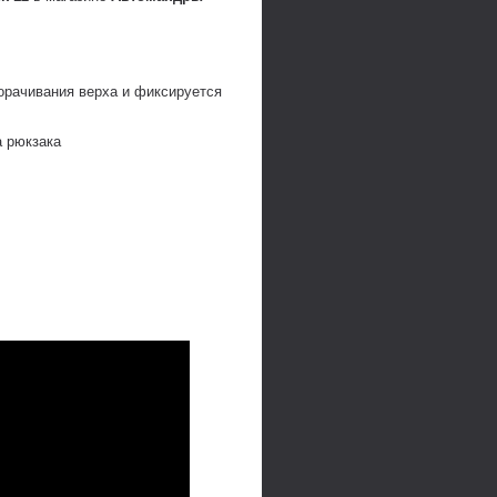
орачивания верха и фиксируется
а рюкзака