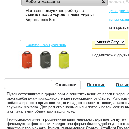
Робота магазина
5
Нет в наличии
,
Магазин призупиняє роботу на
Информация о доста
невизначений термін. Слава Україні!
Накопительные скид
Бережи всіх Бог!
Доступные вариант
Цвет:
Нажмите, чтобы увеличить
Поделитесь с друзь
Описание
Похожие
Отзыв
Путешественникам в дороге важно защитить вещи от влаги и хорош
рюкзака/багажа - пригодятся легкие гермомешки от Osprey. Изготов
нейлона ripstop в ярких цветах, они надежно защитят вещи, а также 
глубинах рюкзака. Для разного снаряжения и потребностей можно вы
и оптимальный объем для ваших нужд.
Гермомешоки имеет проклеенные швы, надежно закрывается путем п
фиксируется фастексом. Квадратная форма более удобна для оптим
пространства рюкзака. Купить
гермомешок Osprey Ultralight Drysac