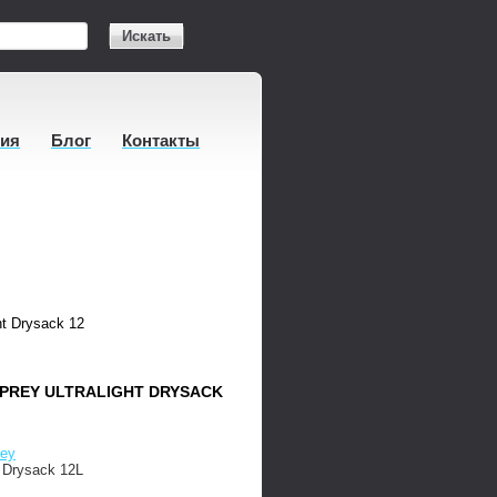
Искать
тия
Блог
Контакты
ht Drysack 12
REY ULTRALIGHT DRYSACK
ey
t Drysack 12L