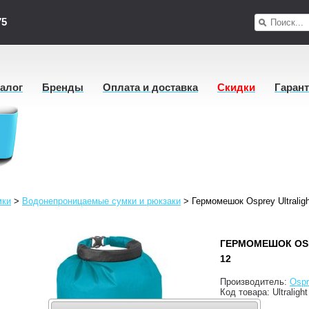
75
талог
Бренды
Оплата и доставка
Скидки
Гаран
мки
>
Водонепроницаемые сумки и рюкзаки
>
Гермомешок Osprey Ultralig
ГЕРМОМЕШОК OSP
12
Производитель:
Ospr
Код товара:
Ultraligh