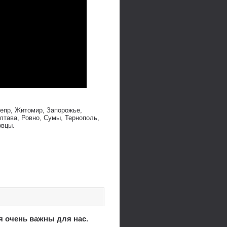
непр, Житомир, Запорожье,
лтава, Ровно, Сумы, Тернополь,
овцы.
я очень важны для нас.