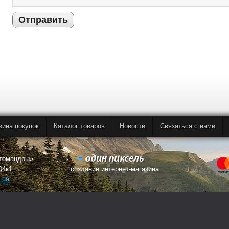
Отправить
зина покупок
Каталог товаров
Новости
Связаться с нами
втомандры»
04к1
создание интернет-магазина
.ua