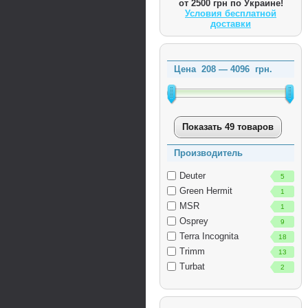
от 2500 грн по Украине!
Условия бесплатной
доставки
Цена
208
—
4096
грн.
Показать 49 товаров
Производитель
Deuter
5
Green Hermit
1
MSR
1
Osprey
9
Terra Incognita
18
Trimm
13
Turbat
2