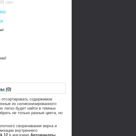
43 грн.
вке
ки
ы:
ями!
ы (0)
о отсортировать содержимое
ленные из силиконизированного
их легко будет найти в темных
брать не только разные цвета, но
лотного сворачивания верха и
изации внутреннего
k 12
в магазине
Автомандры