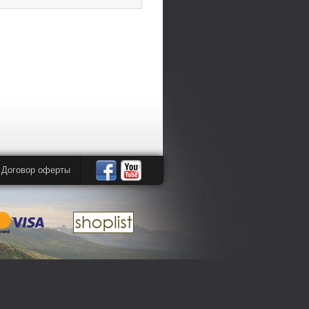
Договор оферты
Автомандры
Автомандры
в
в
Facebook
YouTube