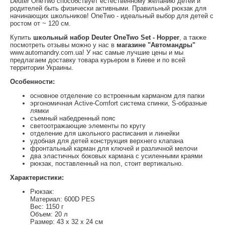
Deuter OneTwo способствует естественному желанию детей и
родителей быть физически активными. Правильный рюкзак для
начинающих школьников! OneTwo - идеальный выбор для детей с
ростом от ~ 120 см.
Купить
школьный набор Deuter OneTwo Set - Hopper
, а также
посмотреть отзывы можно у нас в
магазине "Автомандры"
www.automandry.com.ua! У нас самые лучшие цены и мы
предлагаем доставку товара курьером в Киеве и по всей
территории Украины.
Особенности:
основное отделение со встроенным карманом для папки
эргономичная Active-Comfort система спинки, S-образные
лямки
съемный набедренный пояс
cветоотражающие элементы по кругу
отделение для школьного расписания и линейки
удобная для детей конструкция верхнего клапана
фронтальный карман для ключей и различной мелочи
два эластичных боковых кармана с усиленными краями
рюкзак, поставленный на пол, стоит вертикально.
Характеристики:
Рюкзак:
Материал: 600D PES
Вес: 1150 г
Объем: 20 л
Размер: 43 x 32 x 24 см