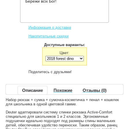
Бережи всіх Бог!
Производитель:
Deuter
Код товара:
OneTwo Set - Hopper
5,908 грн.
Нет в наличии
,
Информация о доставке
Накопительные скидки
Доступные варианты:
Цвет:
Поделитесь с друзьями!
Описание
Похожие
Отзывы (0)
Набор рюкзак + сумка + сумочка-косметичка + пенал + кошелек
для школьника в одной цветовой гамме.
Deuter адаптировали систему спинки рюкзака Active-Comfort
специально для школьников 1 и 2 классов. Эргономичные
подушечки идеально подходят под размеры спины маленьких
детей, обеспечивая удобство переноски. Таким образом, ранец