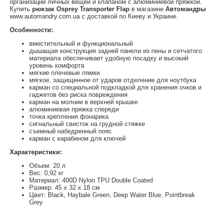
организации личных вещей и клапаном с алюминиевой пряжкой.
Купить
рюкзак Osprey Transporter Flap
в магазине
Автомандры
www.automandry.com.ua с доставкой по Киеву и Украине.
Особенности:
вместительный и функциональный
дышащая конструкция задней панели из пены и сетчатого
материала обеспечивает удобную посадку и высокий
уровень комфорта
мягкие плечевые лямки
мягкое, защищенное от ударов отделение для ноутбука
карман со специальной подкладкой для хранения очков и
гаджетов без риска повреждения
карман на молнии в верхней крышке
алюминиевая пряжка спереди
точка крепления фонарика
сигнальный свисток на грудной стяжке
съемный набедренный пояс
карман с карабином для ключей
Характеристики:
Объем: 20 л
Вес: 0,92 кг
Материал: 400D Nylon TPU Double Coated
Размер: 45 x 32 x 18 см
Цвет: Black, Haybale Green, Deep Water Blue, Pointbreak
Grey