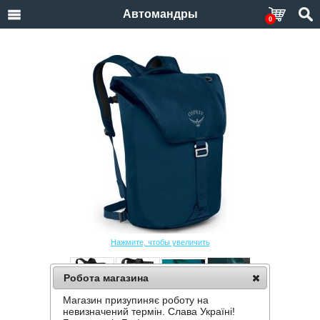
Автомандры
0
Нажмите, чтобы увеличить
Робота магазина
Магазин призупиняє роботу на
РЮКЗАК OSPREY TRANSPORTER FLAP
невизначений термін. Слава Україні!