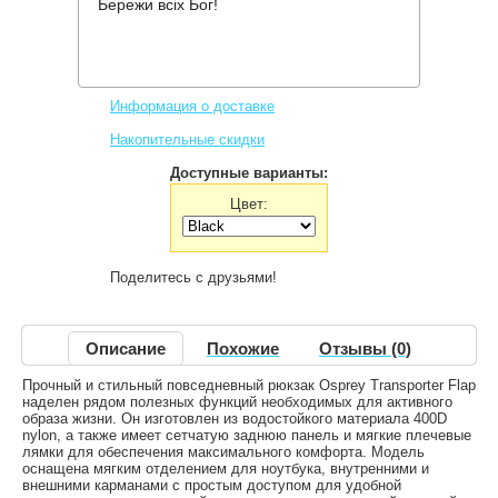
Бережи всіх Бог!
Производитель:
Osprey
Код товара:
Transporter Flap
3,761 грн.
Нет в наличии
,
Информация о доставке
Накопительные скидки
Доступные варианты:
Цвет:
Поделитесь с друзьями!
Описание
Похожие
Отзывы (0)
Прочный и стильный повседневный рюкзак Osprey Transporter Flap
наделен рядом полезных функций необходимых для активного
образа жизни. Он изготовлен из водостойкого материала 400D
nylon, а также имеет сетчатую заднюю панель и мягкие плечевые
лямки для обеспечения максимального комфорта. Модель
оснащена мягким отделением для ноутбука, внутренними и
внешними карманами с простым доступом для удобной