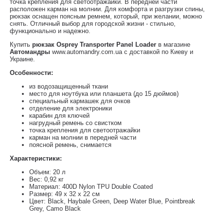
точка крепления для светоотражайки. В передней части
расположен карман на молнии. Для комфорта и разгрузки спины,
рюкзак оснащен поясным ремнем, который, при желании, можно
снять. Отличный выбор для городской жизни - стильно,
функционально и надежно.
Купить
рюкзак Osprey Transporter Panel Loader
в магазине
Автомандры
www.automandry.com.ua с доставкой по Киеву и
Украине.
Особенности:
из водозащищенный ткани
место для ноутбука или планшета (до 15 дюймов)
специальный кармашек для очков
отделение для электроники
карабин для ключей
нагрудный ремень со свистком
точка крепления для светоотражайки
карман на молнии в передней части
поясной ремень, снимается
Характеристики:
Объем: 20 л
Вес: 0,92 кг
Материал: 400D Nylon TPU Double Coated
Размер: 49 х 32 х 22 см
Цвет: Black, Haybale Green, Deep Water Blue, Pointbreak
Grey, Camo Black