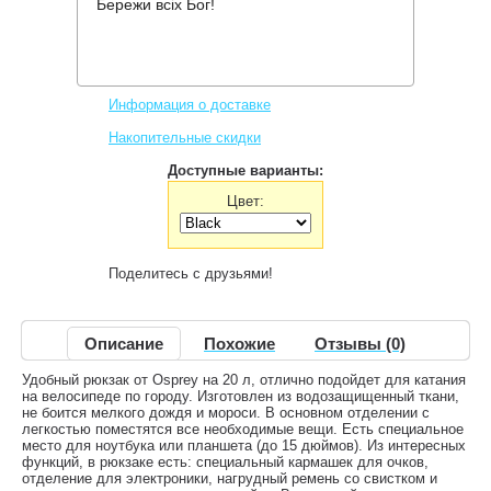
Бережи всіх Бог!
Производитель:
Osprey
Код товара:
Transporter Panel Loader
3,419 грн.
Нет в наличии
,
Информация о доставке
Накопительные скидки
Доступные варианты:
Цвет:
Поделитесь с друзьями!
Описание
Похожие
Отзывы (0)
Удобный рюкзак от Osprey на 20 л, отлично подойдет для катания
на велосипеде по городу. Изготовлен из водозащищенный ткани,
не боится мелкого дождя и мороси. В основном отделении с
легкостью поместятся все необходимые вещи. Есть специальное
место для ноутбука или планшета (до 15 дюймов). Из интересных
функций, в рюкзаке есть: специальный кармашек для очков,
отделение для электроники, нагрудный ремень со свистком и