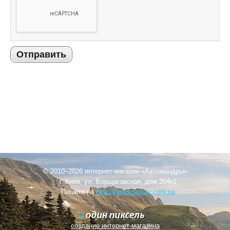
Отправить
© 2010–2026 интернет-магазин «Автомандры»
г. Киев, ул. Борщаговская, дом 204к1
Пишите на
hello@automandry.com.ua
создание интернет-магазина