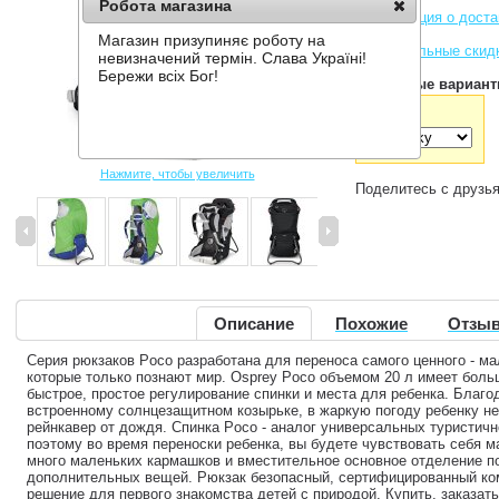
Робота магазина
Информация о доста
Магазин призупиняє роботу на
Накопительные скид
невизначений термін. Слава Україні!
Бережи всіх Бог!
Доступные вариант
Цвет:
Нажмите, чтобы увеличить
Поделитесь с друзь
Описание
Похожие
Отзыв
Серия рюкзаков Poco разработана для переноса самого ценного - м
которые только познают мир. Osprey Poco объемом 20 л имеет боль
быстрое, простое регулирование спинки и места для ребенка. Благ
встроенному солнцезащитном козырьке, в жаркую погоду ребенку не
рейнкавер от дождя. Спинка Poco - аналог универсальных туристично
поэтому во время переноски ребенка, вы будете чувствовать себя 
много маленьких кармашков и вместительное основное отделение п
дополнительных вещей. Рюкзак безопасный, сертифицированный ко
решение для первого знакомства детей с природой. Купить, заказат