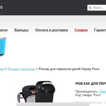
75
талог
Бренды
Оплата и доставка
Скидки
Гаран
мки
>
Рюкзаки городские
>
Рюкзак для переноски детей Osprey Poco
РЮКЗАК ДЛЯ ПЕР
Производитель:
Ospr
Код товара:
Poco
1
Нет в наличии
,