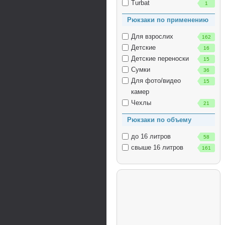
Turbat
1
Рюкзаки по применению
Для взрослих
162
Детские
16
Детские переноски
15
Сумки
36
Для фото/видео
15
камер
Чехлы
21
Рюкзаки по объему
до 16 литров
58
свыше 16 литров
161