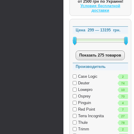
от 2500 грн по Украине!
Условия бесплатной
доставки
Цена
299
—
13195
грн.
Показать 275 товаров
Производитель
Case Logic
2
Deuter
74
Lowepro
10
Osprey
70
Pinguin
4
Red Point
7
Terra Incognita
27
Thule
78
Trimm
2