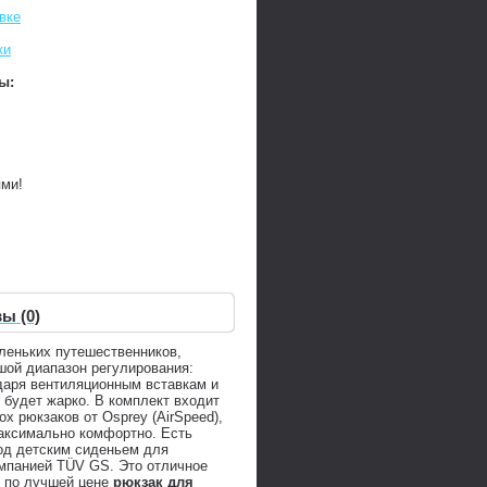
вке
ки
ы:
ями!
ы (0)
аленьких путешественников,
шой диапазон регулирования:
одаря вентиляционным вставкам и
 будет жарко. В комплект входит
х рюкзаков от Osprey (AirSpeed),
максимально комфортно. Есть
од детским сиденьем для
мпанией TÜV GS. Это отличное
ь по лучшей цене
рюкзак для