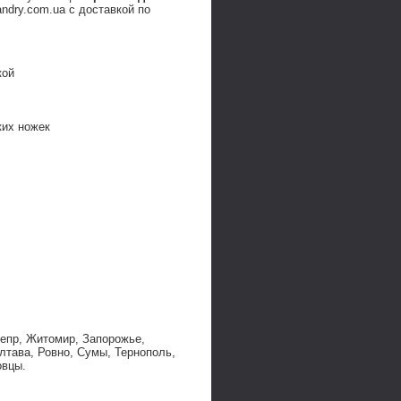
dry.com.ua с доставкой по
кой
ких ножек
непр, Житомир, Запорожье,
лтава, Ровно, Сумы, Тернополь,
овцы.