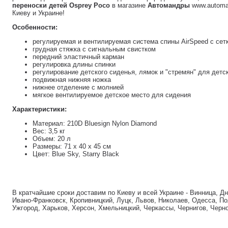
переноски детей Osprey Poco
в магазине
Автомандры
www.automan
Киеву и Украине!
Особенности:
регулируемая и вентилируемая система спины AirSpeed ​​с сет
грудная стяжка с сигнальным свистком
передний эластичный карман
регулировка длины спинки
регулирование детского сиденья, лямок и "стремян" для детс
подвижная нижняя ножка
нижнее отделение с молнией
мягкое вентилируемое детское место для сидения
Характеристики:
Материал: 210D Bluesign Nylon Diamond
Вес: 3,5 кг
Объем: 20 л
Размеры: 71 х 40 х 45 см
Цвет: Blue Sky, Starry Black
В кратчайшие сроки доставим по Киеву и всей Украине - Винница, Д
Ивано-Франковск, Кропивницкий, Луцк, Львов, Николаев, Одесса, По
Ужгород, Харьков, Херсон, Хмельницкий, Черкассы, Чернигов, Черн