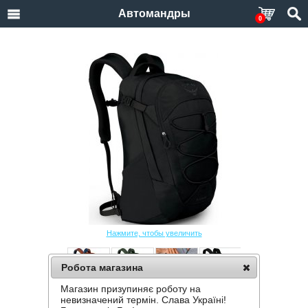
Автомандры
0
Нажмите, чтобы увеличить
Робота магазина
Магазин призупиняє роботу на
РЮКЗАК OSPREY QUASAR
невизначений термін. Слава Україні!