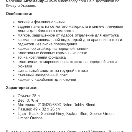
магазине
Автомандры
www.automandry.com.ua с доставкой по
Киеву и Украине.
Особенности:
легкий и функциональный
задняя панель из сетчатого материала и мягкие плечевые
лямки для большего комфорта
мягкое, защищенное от ударов отделение для ноутбука
карман со специальной подкладкой для хранения очков и
гаджетов без риска повреждения
карман-органайзер на передней панели
эластичные боковые карманы из сетки
точка крепления фонарика
эластичная компрессионная стяжка на передней части
рюкзака
сигнальный свисток на грудной стяжке
съемный набедренный пояс
карман с карабином для ключей
Характеристики:
Объем: 28 л
Вес: 0,76 кг
Материал: 210/420/630D Nylon Dobby Blend
Размер: 49 x 32 x 26 см.
Цвет: Black, Sentinel Grey, Kraken Blue, Gopher Green,
Umber Orange