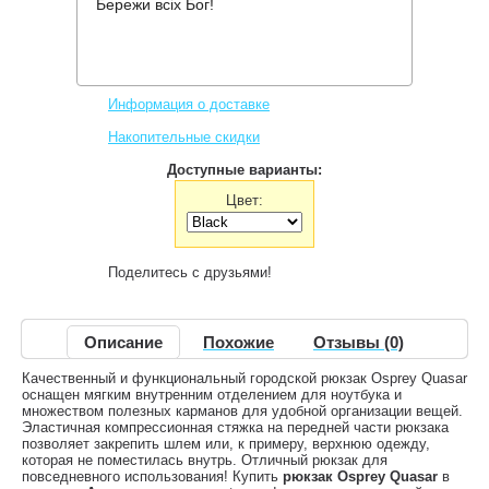
Бережи всіх Бог!
Производитель:
Osprey
Код товара:
Quasar
2,972 грн.
Нет в наличии
,
Информация о доставке
Накопительные скидки
Доступные варианты:
Цвет:
Поделитесь с друзьями!
Описание
Похожие
Отзывы (0)
Качественный и функциональный городской рюкзак Osprey Quasar
оснащен мягким внутренним отделением для ноутбука и
множеством полезных карманов для удобной организации вещей.
Эластичная компрессионная стяжка на передней части рюкзака
позволяет закрепить шлем или, к примеру, верхнюю одежду,
которая не поместилась внутрь. Отличный рюкзак для
повседневного использования! Купить
рюкзак Osprey Quasar
в