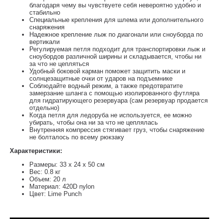
благодаря чему вы чувствуете себя невероятно удобно и
стабильно
Специальные крепления для шлема или дополнительного
снаряжения
Надежное крепление лыж по диагонали или сноуборда по
вертикали
Регулируемая петля подходит для транспортировки лыж и
сноубордов различной ширины и складывается, чтобы ни
за что не цепляться
Удобный боковой карман поможет защитить маски и
солнцезащитные очки от ударов на подъемнике
Соблюдайте водный режим, а также предотвратите
замерзание шланга с помощью изолированного футляра
для гидратирующего резервуара (сам резервуар продается
отдельно)
Когда петля для ледоруба не используется, ее можно
убирать, чтобы она ни за что не цеплялась
Внутренняя компрессия стягивает груз, чтобы снаряжение
не болталось по всему рюкзаку
Характеристики:
Размеры: 33 x 24 x 50 см
Вес: 0.8 кг
Объем: 20 л
Материал: 420D nylon
Цвет: Lime Punch