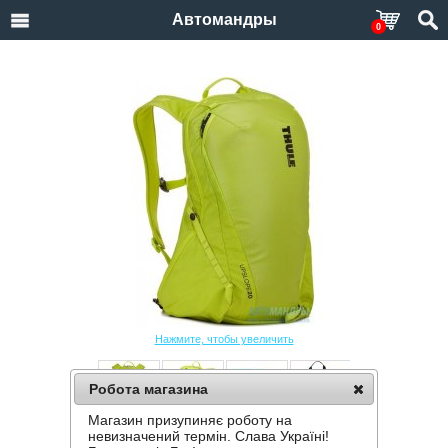
Автомандры
0
Нажмите, чтобы увеличить
Робота магазина
Магазин призупиняє роботу на
РЮКЗАК THULE UPSLOPE 20L LIME PUNCH
невизначений термін. Слава Україні!