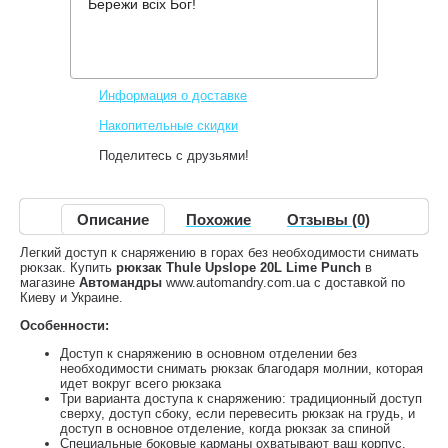
Бережи всіх Бог!
Производитель:
Thule
Код товара:
TH3203606
4,078 грн.
Нет в наличии
,
Информация о доставке
Накопительные скидки
Поделитесь с друзьями!
Описание
Похожие
Отзывы (0)
Легкий доступ к снаряжению в горах без необходимости снимать
рюкзак. Купить
рюкзак Thule Upslope 20L Lime Punch
в
магазине
Автомандры
www.automandry.com.ua с доставкой по
Киеву и Украине.
Особенности:
Доступ к снаряжению в основном отделении без
необходимости снимать рюкзак благодаря молнии, которая
идет вокруг всего рюкзака
Три варианта доступа к снаряжению: традиционный доступ
сверху, доступ сбоку, если перевесить рюкзак на грудь, и
доступ в основное отделение, когда рюкзак за спиной
Специальные боковые карманы охватывают ваш корпус,