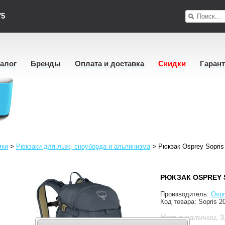
75
талог
Бренды
Оплата и доставка
Скидки
Гаран
мки
>
Рюкзаки для лыж, сноуборда и альпинизма
>
Рюкзак Osprey Sopris
РЮКЗАК OSPREY 
Производитель:
Ospr
Код товара:
Sopris 2
3
Нет в наличии
,