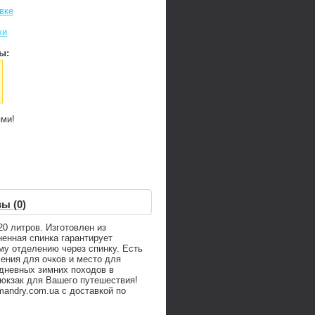
вке
ки
ы:
ями!
ы (0)
20 литров. Изготовлен из
ненная спинка гарантирует
му отделению через спинку. Есть
ения для очков и место для
одневных зимних походов в
рюкзак для Вашего путешествия!
andry.com.ua с доставкой по