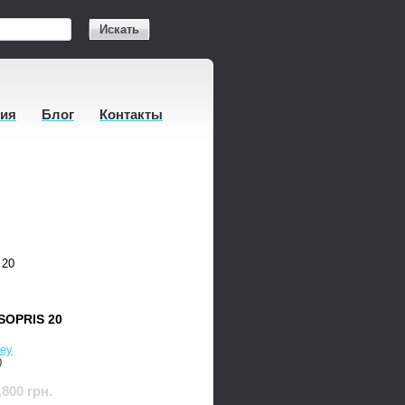
Искать
тия
Блог
Контакты
 20
SOPRIS 20
ey
0
,800 грн.