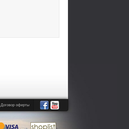
Договор оферты
Автомандры
Автомандры
в
в
Facebook
YouTube