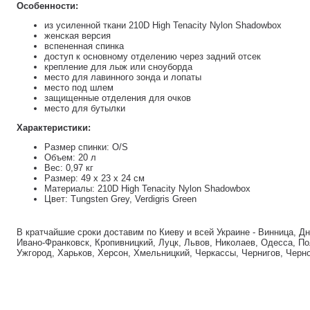
Особенности:
из усиленной ткани 210D High Tenacity Nylon Shadowbox
женская версия
вспененная спинка
доступ к основному отделению через задний отсек
крепление для лыж или сноуборда
место для лавинного зонда и лопаты
место под шлем
защищенные отделения для очков
место для бутылки
Характеристики:
Размер спинки: O/S
Объем: 20 л
Вес: 0,97 кг
Размер: 49 x 23 x 24 см
Материалы: 210D High Tenacity Nylon Shadowbox
Цвет: Tungsten Grey, Verdigris Green
В кратчайшие сроки доставим по Киеву и всей Украине - Винница, Д
Ивано-Франковск, Кропивницкий, Луцк, Львов, Николаев, Одесса, По
Ужгород, Харьков, Херсон, Хмельницкий, Черкассы, Чернигов, Черн