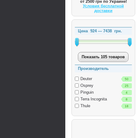
от 2500 грн по Украине!
Условия бесплатной
доставки
Цена
924
—
7438
грн.
Показать 105 товаров
Производитель
Deuter
50
Osprey
25
Pinguin
4
Terra Incognita
8
Thule
18