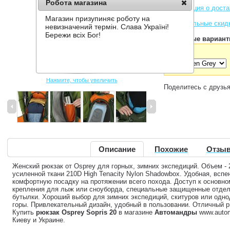
Робота магазина
Информация о доста
Магазин призупиняє роботу на
Накопительные скид
невизначений термін. Слава Україні!
Бережи всіх Бог!
Доступные вариант
Цвет:
Нажмите, чтобы увеличить
Поделитесь с друзь
Описание
Похожие
Отзыв
Женский рюкзак от Osprey для горных, зимних экспедиций. Объем - 
усиленной ткани 210D High Tenacity Nylon Shadowbox. Удобная, вспе
комфортную посадку на протяжении всего похода. Доступ к основно
крепления для лыж или сноуборда, специальные защищенные отдел
бутылки. Хороший выбор для зимних экспедиций, скитуров или одн
горы. Привлекательный дизайн, удобный в пользовании. Отличный 
Купить
рюкзак Osprey Sopris 20
в магазине
Автомандры
www.autom
Киеву и Украине.