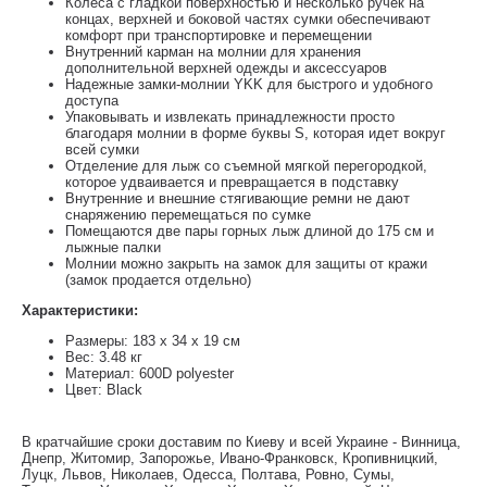
Колеса с гладкой поверхностью и несколько ручек на
концах, верхней и боковой частях сумки обеспечивают
комфорт при транспортировке и перемещении
Внутренний карман на молнии для хранения
дополнительной верхней одежды и аксессуаров
Надежные замки-молнии YKK для быстрого и удобного
доступа
Упаковывать и извлекать принадлежности просто
благодаря молнии в форме буквы S, которая идет вокруг
всей сумки
Отделение для лыж со съемной мягкой перегородкой,
которое удваивается и превращается в подставку
Внутренние и внешние стягивающие ремни не дают
снаряжению перемещаться по сумке
Помещаются две пары горных лыж длиной до 175 см и
лыжные палки
Молнии можно закрыть на замок для защиты от кражи
(замок продается отдельно)
Характеристики:
Размеры: 183 x 34 x 19 см
Вес: 3.48 кг
Материал: 600D polyester
Цвет: Black
В кратчайшие сроки доставим по Киеву и всей Украине - Винница,
Днепр, Житомир, Запорожье, Ивано-Франковск, Кропивницкий,
Луцк, Львов, Николаев, Одесса, Полтава, Ровно, Сумы,