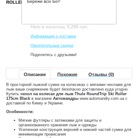
Бережи всіх Бог!
ROLLER 175CM BLACK
Производитель:
Thule
Код товара:
TH225122
6,299 грн.
Нет в наличии
,
Информация о доставке
Накопительные скидки
Поделитесь с друзьями!
Описание
Похожие
Отзывы (0)
В просторной лыжной сумке на колесиках с мягкими чехлами для
лыж ваше снаряжение будет безопасно доставлено куда угодно.
Купить
чехол на колесах для лыж Thule RoundTrip Ski Roller
175cm Black
в магазине
Автомандры
www.automandry.com.ua с
доставкой по Киеву и Украине.
Особенности:
Мягкие футляры с затяжками для защиты и
организованного хранения лыж и одежды
Усиленная конструкция верхней и нижней частей сумки для
минимизации провисания