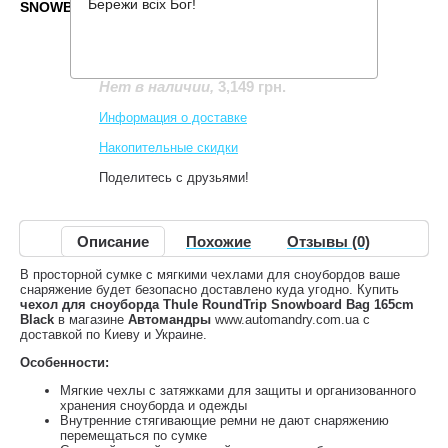
Бережи всіх Бог!
SNOWBOARD BAG 165CM BLACK
Производитель:
Thule
Код товара:
TH225118
3,149 грн.
Нет в наличии
,
Информация о доставке
Накопительные скидки
Поделитесь с друзьями!
Описание
Похожие
Отзывы (0)
В просторной сумке с мягкими чехлами для сноубордов ваше
снаряжение будет безопасно доставлено куда угодно. Купить
чехол для сноуборда Thule RoundTrip Snowboard Bag 165cm
Black
в магазине
Автомандры
www.automandry.com.ua с
доставкой по Киеву и Украине.
Особенности:
Мягкие чехлы с затяжками для защиты и организованного
хранения сноуборда и одежды
Внутренние стягивающие ремни не дают снаряжению
перемещаться по сумке