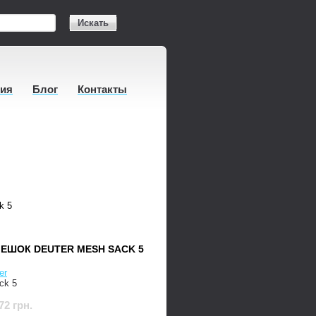
Искать
тия
Блог
Контакты
k 5
ЕШОК DEUTER MESH SACK 5
er
ck 5
72 грн.