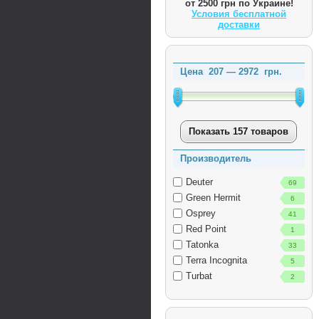
от 2500 грн по Украине!
Условия бесплатной
доставки
Цена
207
—
2972
грн.
Показать 157 товаров
Производитель
Deuter
69
Green Hermit
6
Osprey
41
Red Point
1
Tatonka
33
Terra Incognita
5
Turbat
2