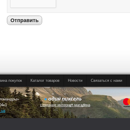
Отправить
зина покупок
Каталог товаров
Новости
Связаться с нами
втомандры»
04к1
создание интернет-магазина
.ua