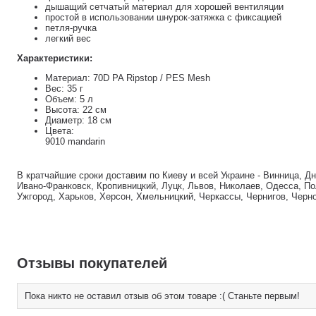
дышащий сетчатый материал для хорошей вентиляции
простой в использовании шнурок-затяжка с фиксацией
петля-ручка
легкий вес
Характеристики:
Материал: 70D PA Ripstop / PES Mesh
Вес: 35 г
Объем: 5 л
Высота: 22 см
Диаметр: 18 см
Цвета:
9010 mandarin
В кратчайшие сроки доставим по Киеву и всей Украине - Винница, Д
Ивано-Франковск, Кропивницкий, Луцк, Львов, Николаев, Одесса, По
Ужгород, Харьков, Херсон, Хмельницкий, Черкассы, Чернигов, Черн
Отзывы покупателей
Пока никто не оставил отзыв об этом товаре :( Станьте первым!