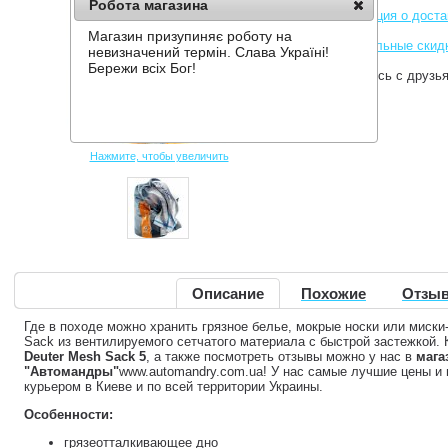
Робота магазина
Информация о доста
Магазин призупиняє роботу на
Накопительные скид
невизначений термін. Слава Україні!
Бережи всіх Бог!
Поделитесь с друзь
Нажмите, чтобы увеличить
Описание
Похожие
Отзыв
Где в походе можно хранить грязное белье, мокрые носки или миски
Sack из вентилируемого сетчатого материала с быстрой застежкой.
Deuter Mesh Sack 5
, а также посмотреть отзывы можно у нас в
мага
"Автомандры"
www.automandry.com.ua! У нас самые лучшие цены и
курьером в Киеве и по всей территории Украины.
Особенности:
грязеотталкивающее дно