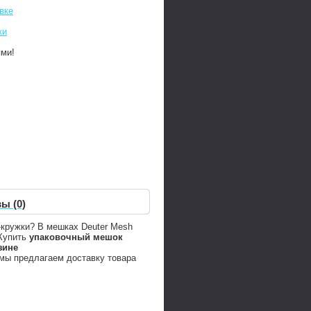
вке
ки
ями!
ы (0)
-кружки? В мешках Deuter Mesh
 Купить
упаковочный мешок
зине
 мы предлагаем доставку товара