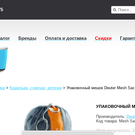
75
талог
Бренды
Оплата и доставка
Скидки
Гаран
мки
>
Кошельки, сумочки, аптечки
>
Упаковочный мешок Deuter Mesh Sac
УПАКОВОЧНЫЙ М
Производитель:
Deut
Код товара:
Mesh Sa
3
Нет в наличии
,