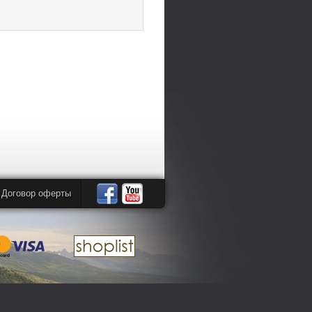
Договор оферты
Автомандры
Автомандры
в
в
Facebook
YouTube